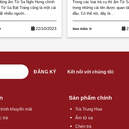
dàng
dòng ấm Tử Sa Nghi Hưng chính
Trong các loại trà cụ thì ấm Tử S
 Tử Sa Bát Tràng cũng là một cái
trong những cái tên được quan t
ất nhiều người...
đầu. Có thể nói, đây là...
22/10/2023
2
Xem thêm
Kết nối với chúng tôi:
n
Sản phẩm chính
trình khuyến mãi
Trà Trung Hoa
c trà
Ấm tử sa
Chén trà