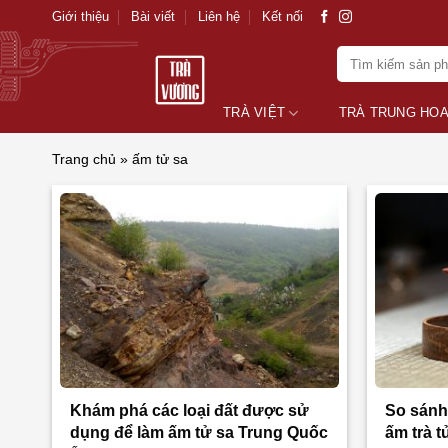
Skip
Giới thiệu
Bài viết
Liên hệ
Kết nối
to
Tìm
content
kiếm:
TRÀ VIỆT
TRÀ TRUNG HO
Trang chủ
»
ấm tử sa
Khám phá các loại đất được sử
So sánh 
dụng để làm ấm tử sa Trung Quốc
ấm trà 