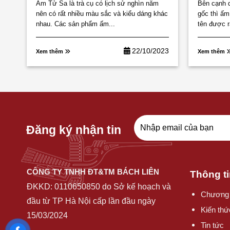
Ấm Tử Sa là trà cụ có lịch sử nghìn năm
Bên cạnh 
nên có rất nhiều màu sắc và kiểu dáng khác
gốc thì ấm
nhau. Các sản phẩm ấm...
tên được r
22/10/2023
Xem thêm
Xem thêm
Đăng ký nhận tin
CÔNG TY TNHH ĐT&TM BÁCH LIÊN
Thông ti
ĐKKD:
0110650850
do Sở kế hoạch và
Chương 
đầu từ TP Hà Nội cấp lần đầu ngày
Kiến thứ
15/03/2024
Tin tức