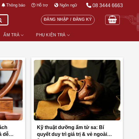
08 3444 6663
Thông báo
Hỗ trợ
Ngôn ngữ
ĐĂNG NHẬP / ĐĂNG KÝ
ẤM TRÀ
PHỤ KIỆN TRÀ
cách
Kỹ thuật dưỡng ấm tử sa: Bí
ả dễ
quyết duy trì giá trị & vẻ ngoài