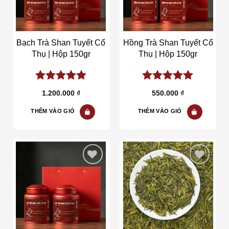
Bạch Trà Shan Tuyết Cổ
Hồng Trà Shan Tuyết Cổ
Thụ | Hộp 150gr
Thụ | Hộp 150gr
5.00
out of
5.00
out of
1.200.000
₫
550.000
₫
5
5
THÊM VÀO GIỎ
THÊM VÀO GIỎ
Add to wishlist
Add to wishlist