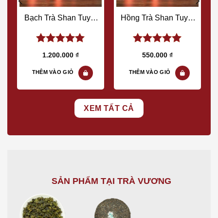
Bạch Trà Shan Tuyết
Hồng Trà Shan Tuyết
r
Cổ Thụ | Hộp 150gr
Cổ Thụ | Hộp 150gr
5.00
out of
5.00
out of
1.200.000
₫
550.000
₫
5
5
THÊM VÀO GIỎ
THÊM VÀO GIỎ
XEM TẤT CẢ
SẢN PHẨM TẠI TRÀ VƯƠNG