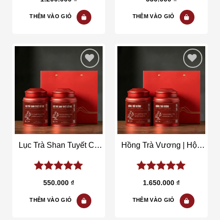
THÊM VÀO GIỎ
THÊM VÀO GIỎ
Add to wishlist
Add to wishlist
Lục Trà Shan Tuyết Cổ
Hồng Trà Vương | Hộp
Thụ | Hộp 150gr
150gr
5.00
out of
5.00
out of
550.000
₫
1.650.000
₫
5
5
THÊM VÀO GIỎ
THÊM VÀO GIỎ