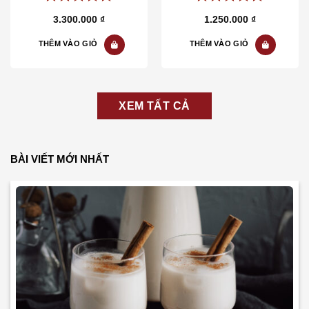
5.00
out of
5.00
out of
3.300.000
₫
1.250.000
₫
5
5
THÊM VÀO GIỎ
THÊM VÀO GIỎ
XEM TẤT CẢ
BÀI VIẾT MỚI NHẤT