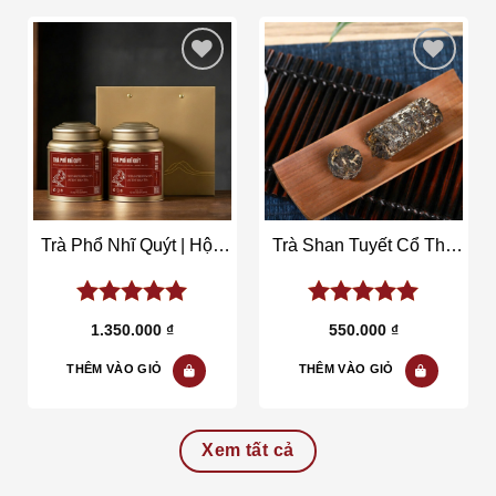
Add to wishlist
Add to wishlist
Trà Phổ Nhĩ Quýt | Hộp
Trà Shan Tuyết Cổ Thụ
250gr
Ống Lam | Ống 150gr
5.00
out of
5.00
out of
1.350.000
₫
550.000
₫
5
5
THÊM VÀO GIỎ
THÊM VÀO GIỎ
Xem tất cả