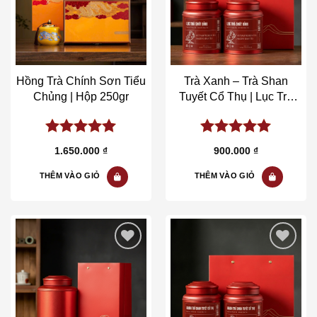
Hồng Trà Chính Sơn Tiểu
Trà Xanh – Trà Shan
Chủng | Hộp 250gr
Tuyết Cổ Thụ | Lục Trà
Chốt Đỉnh | Hộp 200gr
5.00
out of
5.00
out of
1.650.000
₫
900.000
₫
5
5
THÊM VÀO GIỎ
THÊM VÀO GIỎ
Add to wishlist
Add to wishlist