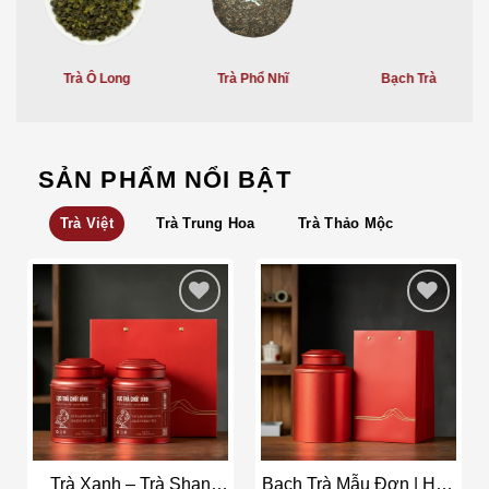
Trà Ô Long
Trà Phổ Nhĩ
Bạch Trà
SẢN PHẨM NỔI BẬT
Trà Việt
Trà Trung Hoa
Trà Thảo Mộc
Add to wishlist
Add to wishlist
Trà Xanh – Trà Shan
Bạch Trà Mẫu Đơn | Hộp
Tuyết Cổ Thụ | Lục Trà
300gr