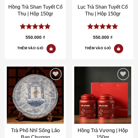
Hồng Trà Shan Tuyết Cổ
Lục Trà Shan Tuyết Cổ
Thụ | Hộp 150gr
Thụ | Hộp 150gr
5.00
out of
5.00
out of
550.000
₫
550.000
₫
5
5
THÊM VÀO GIỎ
THÊM VÀO GIỎ
Add to wishlist
Add to wishlist
Trà Phổ Nhĩ Sống Lão
Hồng Trà Vương | Hộp
Ban Chương
150gr