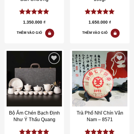
5.00
out of
5.00
out of
1.350.000
₫
1.650.000
₫
5
5
THÊM VÀO GIỎ
THÊM VÀO GIỎ
Add to wishlist
Add to wishlist
Bộ Ấm Chén Bạch Định
Trà Phổ Nhĩ Chín Vân
Như Ý Thấu Quang
Nam – 8571