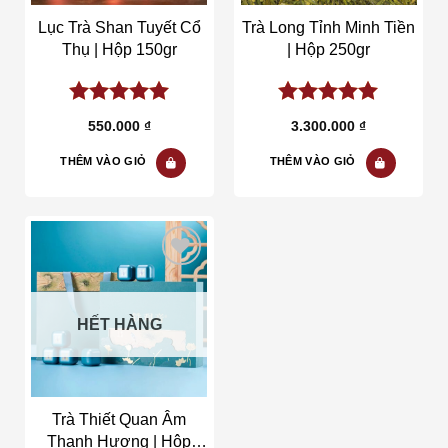
Lục Trà Shan Tuyết Cổ
Trà Long Tỉnh Minh Tiền
Thụ | Hộp 150gr
| Hộp 250gr
5.00
out of
5.00
out of
550.000
₫
3.300.000
₫
5
5
THÊM VÀO GIỎ
THÊM VÀO GIỎ
Add to wishlist
HẾT HÀNG
Trà Thiết Quan Âm
Thanh Hương | Hộp
250gr