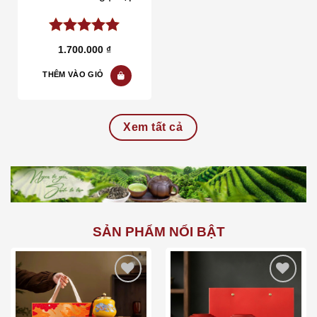
5.00
out of
1.700.000
₫
5
THÊM VÀO GIỎ
Xem tất cả
SẢN PHẨM NỔI BẬT
Add to wishlist
Add to wishlist