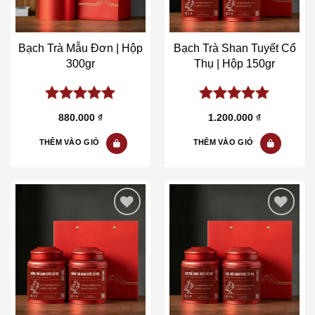
Bạch Trà Mẫu Đơn | Hộp
Bạch Trà Shan Tuyết Cổ
300gr
Thụ | Hộp 150gr
5.00
out of
5.00
out of
880.000
₫
1.200.000
₫
5
5
THÊM VÀO GIỎ
THÊM VÀO GIỎ
Add to wishlist
Add to wishlist