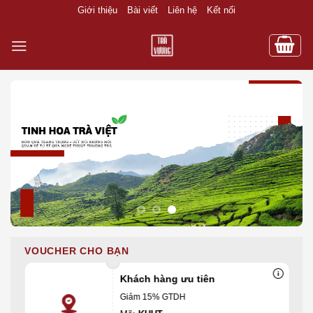
Skip
Giới thiệu
Bài viết
Liên hệ
Kết nối
to
content
VOUCHER CHO BẠN
Khách hàng ưu tiên
Giảm 15% GTDH
Mã:
KHUT