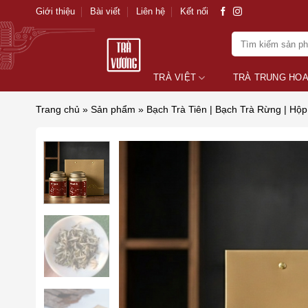
Skip
Giới thiệu
Bài viết
Liên hệ
Kết nối
to
Tìm
content
kiếm:
TRÀ VIỆT
TRÀ TRUNG HO
Trang chủ
»
Sản phẩm
»
Bạch Trà Tiên | Bạch Trà Rừng | Hộp