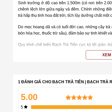
Sinh trưởng ở độ cao trên 1.500m (có nơi trên 2.
chênh lệch lớn giữa ngày và đêm. Chính những điều 
trà hấp thụ tinh hoa đất trời, tích lũy dưỡng chất một
Do mọc hoang dã và có tuổi đời cao, những cây trà
bón hóa học, thuốc trừ sâu), đảm bảo sự tinh khiết và 
Quy trình chế biến Bạch Trà Tiên cực kỳ tối giản, b
nắng mặt trời hoặc trong phòng thoáng khí, sau đó
XEM
diệt men hay lên men, giúp giữ lại tối đa các hợp chấ
Đặc trưng hương vị của Bạch 
Ngoại hình:
Những búp trà khô mập mạp, được bao p
1 ĐÁNH GIÁ CHO
BẠCH TRÀ TIÊN | BẠCH TRÀ 
tinh khôi và sang trọng.
5.00
Hương thơm:
Cực kỳ thanh khiết, nhẹ nhàng và ti
Một số loại có thể thoang thoảng mùi mật ong, hương 
5.00
1
trên 5
5
dựa trên