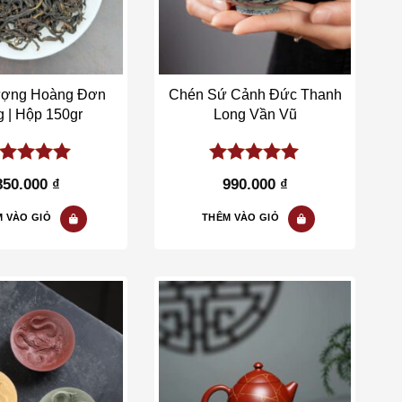
ượng Hoàng Đơn
Chén Sứ Cảnh Đức Thanh
 | Hộp 150gr
Long Vần Vũ
00
out of
5.00
out of
850.000
₫
990.000
₫
5
 VÀO GIỎ
THÊM VÀO GIỎ
Add to wishlist
Add to wishlist