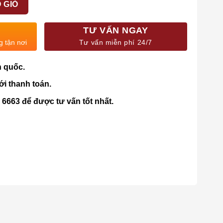
 GIỎ
TƯ VẤN NGAY
g tận nơi
Tư vấn miễn phí 24/7
n quốc.
ới thanh toán.
4 6663 để được tư vấn tốt nhất.