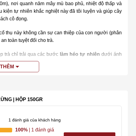
000m), nơi quanh năm mây mù bao phủ, nhiệt độ thấp và
kiện tự nhiên khắc nghiệt này đã tôi luyện và giúp cây
 cách cô đọng.
 cổ thụ này không cần sự can thiệp của con người (phân
an toàn tuyệt đối cho trà.
úp trà chỉ trải qua các bước
làm héo tự nhiên
dưới ánh
sấy khô nhẹ nhàng
. Hoàn toàn không có công đoạn vò,
 THÊM
t tự nhiên, enzyme và chất chống oxy hóa trong trà.
Trà Tiên
hủ dày đặc lớp lông tơ trắng bạc lấp lánh, toát lên vẻ
RỪNG | HỘP 150GR
nh tế, thường mang hương của hoa rừng, cỏ cây núi đá.
1
đánh giá của khách hàng
trái cây khô, hoặc chút mùi trầm dịu nhẹ.
100%
| 1 đánh giá