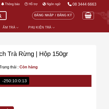
08 3444 6663
Thông báo
Hỗ trợ
Ngôn ngữ
ĐĂNG NHẬP / ĐĂNG KÝ
ẤM TRÀ
PHỤ KIỆN TRÀ
ạch Trà Rừng | Hộp 150gr
Trạng thái :
Còn hàng
-250:10:0:11