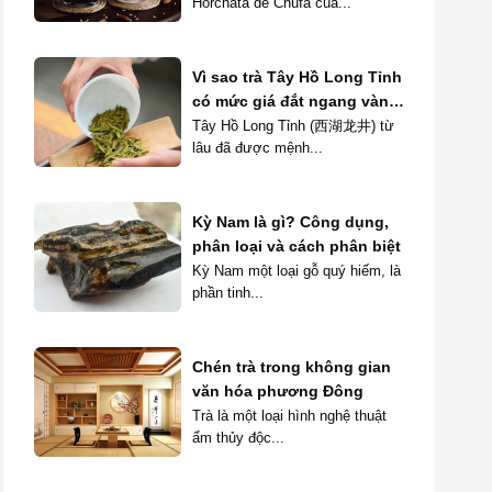
Horchata de Chufa của...
Vì sao trà Tây Hồ Long Tỉnh
có mức giá đắt ngang vàng
ròng?
Tây Hồ Long Tỉnh (西湖龙井) từ
lâu đã được mệnh...
Kỳ Nam là gì? Công dụng,
phân loại và cách phân biệt
Kỳ Nam một loại gỗ quý hiếm, là
phần tinh...
Chén trà trong không gian
văn hóa phương Đông
Trà là một loại hình nghệ thuật
ẩm thủy độc...