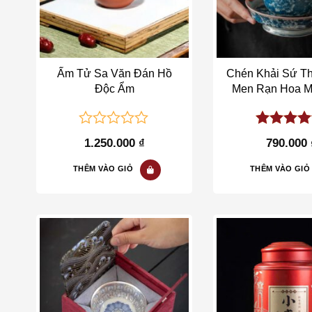
Ấm Tử Sa Văn Đán Hồ
Chén Khải Sứ T
Độc Ẩm
Men Rạn Hoa 
0
5.00
out 
1.250.000
₫
790.000
out
5
of
THÊM VÀO GIỎ
THÊM VÀO GIỎ
5
Add to wishlist
Add t