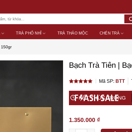
A
TRÀ PHỔ NHĨ
TRÀ THẢO MỘC
CHÉN TRÀ
 150gr
Bạch Trà Tiên | B
Add to wishlist
Mã SP:
BTT
5.00
out of
5
KẾT THÚC TRONG
1.350.000
₫
Số lượng