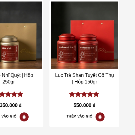
Add to wishlist
Add to wishlist
 Nhĩ Quýt | Hộp
Lục Trà Shan Tuyết Cổ Thụ
250gr
| Hộp 150gr
00
out of
5.00
out of
.350.000
₫
550.000
₫
5
 VÀO GIỎ
THÊM VÀO GIỎ