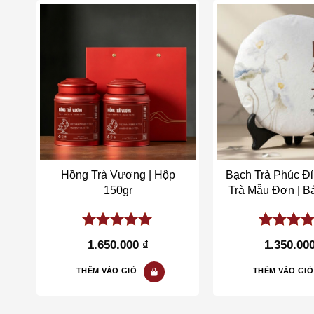
st
Add to wishlist
Add t
ng
Hồng Trà Vương | Hộp
Bạch Trà Phúc Đỉ
150gr
Trà Mẫu Đơn | B
5.00
out of
5.00
out 
1.650.000
₫
1.350.00
5
5
THÊM VÀO GIỎ
THÊM VÀO GIỎ