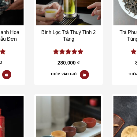
hanh Hoa
Bình Lọc Trà Thuỷ Tinh 2
Trà Ph
Mẫu Đơn
Tầng
Tùng
of
5.00
out of
5.
₫
280.000
₫
5
5
THÊM VÀO GIỎ
THÊM
o wishlist
Add to wishlist