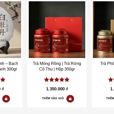
o wishlist
Add to wishlist
nh – Bạch
Trà Móng Rồng | Trà Rừng
Trà Phổ
ánh 300gr
Cổ Thụ | Hộp 300gr
of
5.00
out of
5.
0
₫
1.350.000
₫
1
5
5
THÊM VÀO GIỎ
THÊM