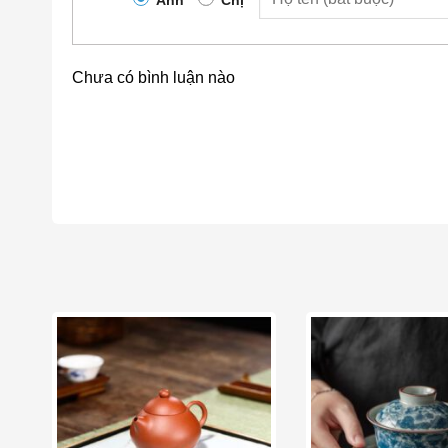
theo tăng thêm
5 – 10 giây
cho mỗi lần hãm, tùy 
Bước 5: Rót trà:
Rót toàn bộ nước trà từ ấm ra c
Chưa có bình luận nào
Bước 6: Thưởng thức:
Từ chén tống, rót ra cá
hương vị tốt nhất.
Add to wishlist
Add t