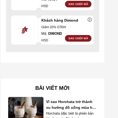
SAO CHÉP MÃ
HSD
Khách hàng Dimond
Giảm 20% GTĐH
Mã:
DIMOND
SAO CHÉP MÃ
HSD
BÀI VIẾT MỚI
Vì sao Horchata trở thành
xu hướng đồ uống mùa hè
năm 2026?
Horchata (đặc biệt là phiên bản