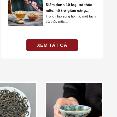
Điểm danh 10 loại trà thảo
mộc, hỗ trợ giảm căng
thẳng và tăng cường sức
Trong nhịp sống hối hả, một tách
trà thảo mộc...
khỏe
XEM TẤT CẢ
Add to wishlist
Add to wishlist