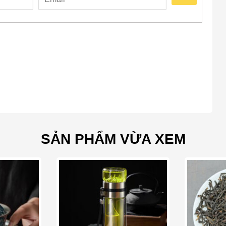
theo độ đậm mong muốn.
hén tống để nước trà được đều vị.
c chén quân và thưởng thức khi trà còn ấm để cảm nhận
SẢN PHẨM VỪA XEM
o wishlist
Add to wishlist