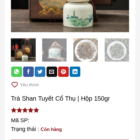
Yêu thích
Trà Shan Tuyết Cổ Thụ | Hộp 150gr
out of
5.00
Mã SP:
5
Trạng thái :
Còn hàng