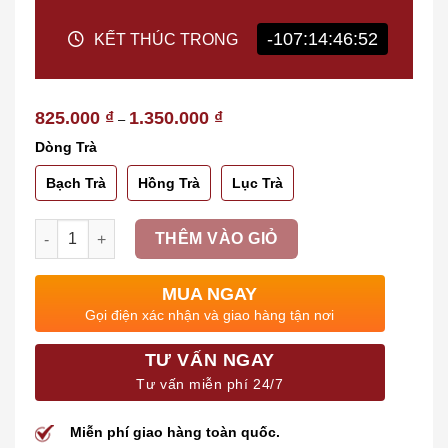
-107:14:46:51
KẾT THÚC TRONG
Khoảng
825.000
₫
1.350.000
₫
–
giá:
từ
Dòng Trà
825.000 ₫
đến
1.350.000 ₫
Bạch Trà
Hồng Trà
Lục Trà
Số lượng
THÊM VÀO GIỎ
MUA NGAY
Gọi điện xác nhận và giao hàng tận nơi
TƯ VẤN NGAY
Tư vấn miễn phí 24/7
Miễn phí giao hàng toàn quốc.