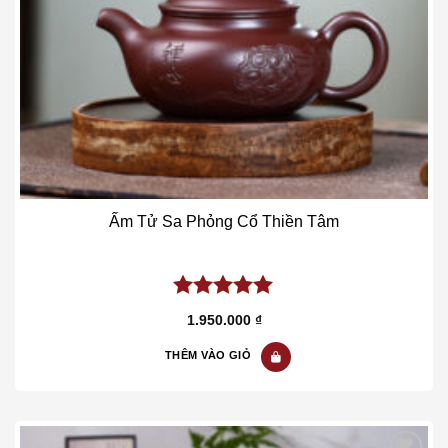
Ấm Tử Sa Phỏng Cổ Thiền Tâm
5.00
out of
1.950.000
₫
5
THÊM VÀO GIỎ