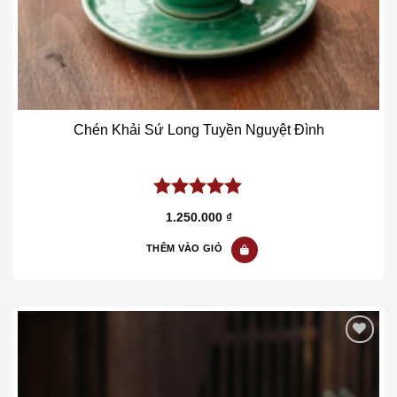
sản
phẩm
Chén Khải Sứ Long Tuyền Nguyệt Đình
5.00
out of
1.250.000
₫
5
THÊM VÀO GIỎ
Add to wishlist