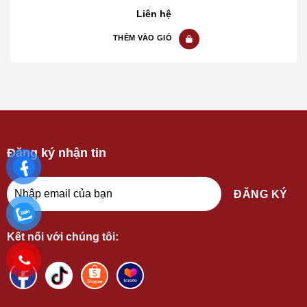
0
Liên hệ
out
of
THÊM VÀO GIỎ
5
Đăng ký nhận tin
Kết nối với chúng tôi: