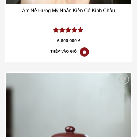
Ấm Nê Hưng Mỹ Nhân Kiên Cổ Kinh Châu
5.00
out of
6.600.000
₫
5
THÊM VÀO GIỎ
Add to wishlist