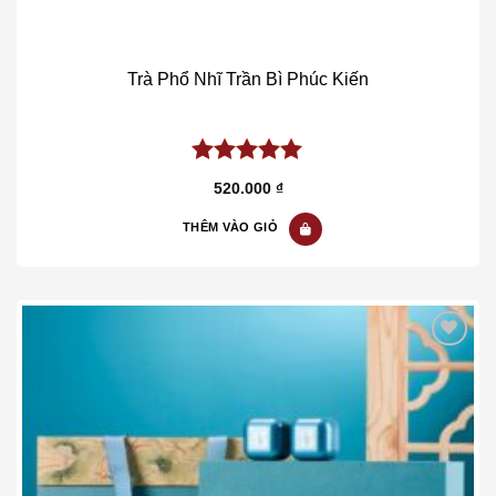
Trà Phổ Nhĩ Trần Bì Phúc Kiến
5.00
out of
520.000
₫
5
THÊM VÀO GIỎ
Add to wishlist