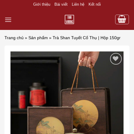
Skip
Giới thiệu
Bài viết
Liên hệ
Kết nối
to
content
Trang chủ
»
Sản phẩm
»
Trà Shan Tuyết Cổ Thụ | Hộp 150gr
Add to wishlist