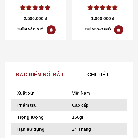
5.00
out of
5.00
out of
2.500.000
₫
1.000.000
₫
5
5
THÊM VÀO GIỎ
THÊM VÀO GIỎ
ĐẶC ĐIỂM NỔI BẬT
CHI TIẾT
Xuất xứ
Việt Nam
Phẩm trà
Cao cấp
Trọng lượng
150gr
Hạn sử dụng
24 Tháng