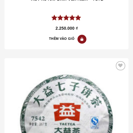
5.00
out of
2.250.000
₫
5
THÊM VÀO GIỎ
Add to wishlist