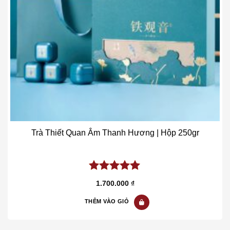
Trà Thiết Quan Âm Thanh Hương | Hộp 250gr
5.00
out of
1.700.000
₫
5
THÊM VÀO GIỎ