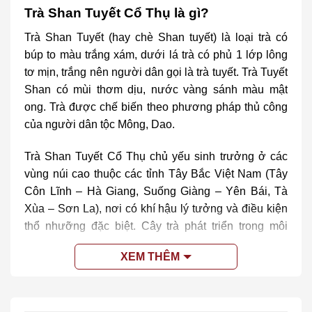
Trà Shan Tuyết Cổ Thụ là gì?
Trà Shan Tuyết (hay chè Shan tuyết) là loại trà có
búp to màu trắng xám, dưới lá trà có phủ 1 lớp lông
tơ mịn, trắng nên người dân gọi là trà tuyết. Trà Tuyết
Shan có mùi thơm dịu, nước vàng sánh màu mật
ong. Trà được chế biến theo phương pháp thủ công
của người dân tộc Mông, Dao.
Trà Shan Tuyết Cổ Thụ chủ yếu sinh trưởng ở các
vùng núi cao thuộc các tỉnh Tây Bắc Việt Nam (Tây
Côn Lĩnh – Hà Giang, Suống Giàng – Yên Bái, Tà
Xùa – Sơn La), nơi có khí hậu lý tưởng và điều kiện
thổ nhưỡng đặc biệt. Cây trà phát triển trong môi
trường tự nhiên khắc nghiệt, quanh năm sương mù
XEM THÊM
bao phủ, và chênh lệch nhiệt độ ngày đêm lớn, tạo
nên phẩm chất đặc biệt cho búp trà.
Đặc trưng hương vị của Trà Shan Tuyết