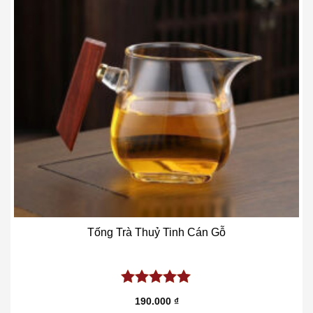
Tống Trà Thuỷ Tinh Cán Gỗ
5.00
out of
190.000
₫
5