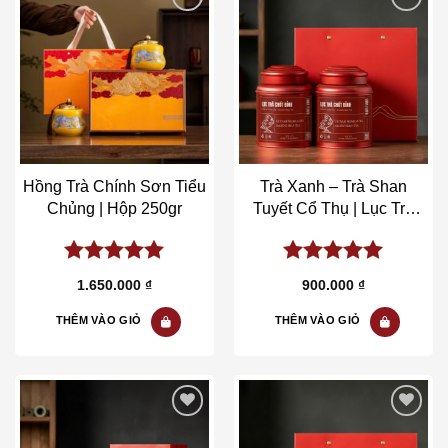
Add to wishlist
Add to wishlist
Hồng Trà Chính Sơn Tiểu
Trà Xanh – Trà Shan
Chủng | Hộp 250gr
Tuyết Cổ Thụ | Lục Trà
Chốt Đỉnh | Hộp 200gr
5.00
out of
5.00
out of
1.650.000
₫
900.000
₫
5
5
THÊM VÀO GIỎ
THÊM VÀO GIỎ