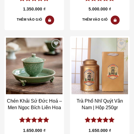
5.00
out of
5.00
out of
1.350.000
₫
5.000.000
₫
5
5
THÊM VÀO GIỎ
THÊM VÀO GIỎ
Add to wishlist
Add to wishlist
Chén Khải Sứ Đức Hoá –
Trà Phổ Nhĩ Quýt Vân
Men Ngọc Bích Liên Hoa
Nam | Hộp 250gr
5.00
out of
5.00
out of
1.650.000
₫
1.650.000
₫