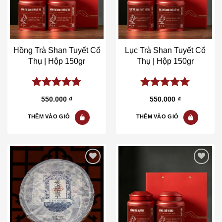
Hồng Trà Shan Tuyết Cổ
Lục Trà Shan Tuyết Cổ
Thụ | Hộp 150gr
Thụ | Hộp 150gr
5.00
out of
5.00
out of
550.000
₫
550.000
₫
5
5
THÊM VÀO GIỎ
THÊM VÀO GIỎ
Add to wishlist
Add to wishlist