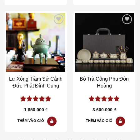
Add to wishlist
Add to wishlist
Lư Xông Trầm Sứ Cảnh
Bộ Trà Công Phu Đôn
Đức Phật Đỉnh Cung
Hoàng
5.00
out of
5.00
out of
1.650.000
₫
3.600.000
₫
5
5
THÊM VÀO GIỎ
THÊM VÀO GIỎ