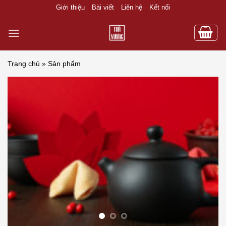
Skip
Giới thiệu
Bài viết
Liên hệ
Kết nối
to
content
Trang chủ
»
Sản phẩm