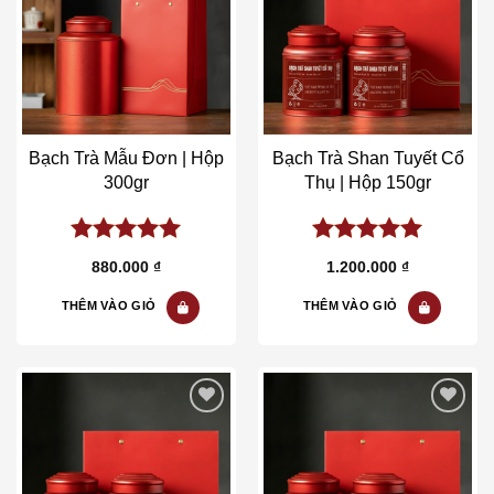
Add to wishlist
Add to wishlist
Bạch Trà Mẫu Đơn | Hộp
Bạch Trà Shan Tuyết Cổ
300gr
Thụ | Hộp 150gr
5.00
out of
5.00
out of
880.000
₫
1.200.000
₫
5
5
THÊM VÀO GIỎ
THÊM VÀO GIỎ
Add to wishlist
Add to wishlist