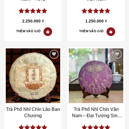
5.00
out of
5.00
out of
2.250.000
₫
1.250.000
₫
5
5
THÊM VÀO GIỎ
THÊM VÀO GIỎ
Add to wishlist
Add to wishlist
Trà Phổ Nhĩ Chín Lão Ban
Trà Phổ Nhĩ Chín Vân
Chương
Nam – Đại Tượng Sinh
Thái Như Ý