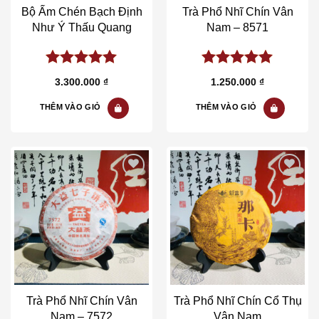
Bộ Ấm Chén Bạch Định
Trà Phổ Nhĩ Chín Vân
Như Ý Thấu Quang
Nam – 8571
5.00
out of
5.00
out of
3.300.000
₫
1.250.000
₫
5
5
THÊM VÀO GIỎ
THÊM VÀO GIỎ
Add to wishlist
Add to wishlist
Trà Phổ Nhĩ Chín Vân
Trà Phổ Nhĩ Chín Cổ Thụ
Nam – 7572
Vân Nam