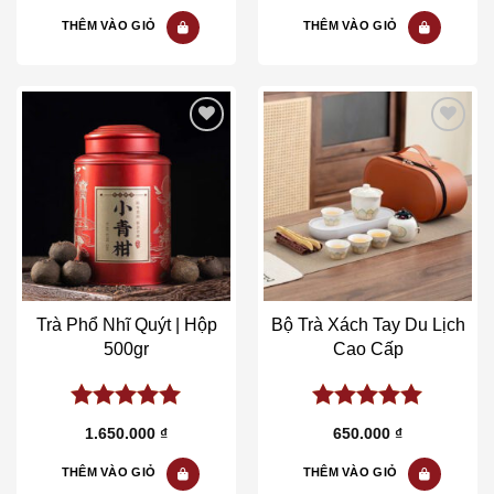
5
5
THÊM VÀO GIỎ
THÊM VÀO GIỎ
Add to wishlist
Add to wishlist
Trà Phổ Nhĩ Quýt | Hộp
Bộ Trà Xách Tay Du Lịch
500gr
Cao Cấp
5.00
out of
5.00
out of
1.650.000
₫
650.000
₫
5
5
THÊM VÀO GIỎ
THÊM VÀO GIỎ