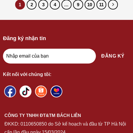
1
2
3
4
…
9
10
11
Đăng ký nhận tin
Kết nối với chúng tôi:
CÔNG TY TNHH ĐT&TM BÁCH LIÊN
ĐKKD:
0110650850
do Sở kế hoạch và đầu từ TP Hà Nội
cấp lần đầu ngày 15/03/2024