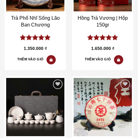
Trà Phổ Nhĩ Sống Lão
Hồng Trà Vương | Hộp
Ban Chương
150gr
5.00
out of
5.00
out of
1.350.000
₫
1.650.000
₫
5
5
THÊM VÀO GIỎ
THÊM VÀO GIỎ
Add to wishlist
Add to wishlist