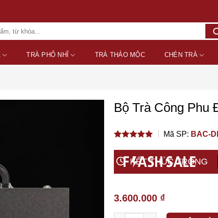
A
TRÀ PHỔ NHĨ
TRÀ THẢO MỘC
CHÉN TRÀ
Bộ Trà Công Phu 
Add to wishlist
Mã SP:
BAC-D
5.00
out of
5
KẾT THÚC TRONG
3.600.000
₫
Số lượng