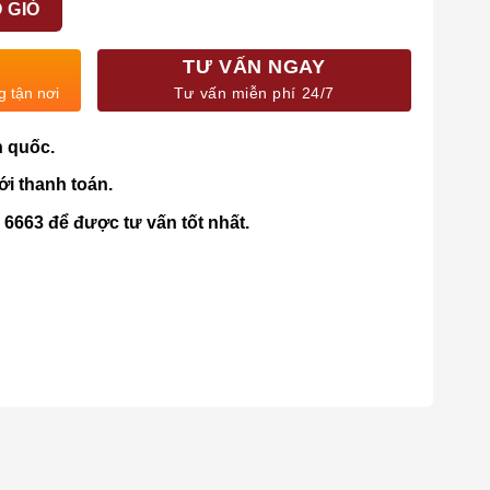
 GIỎ
TƯ VẤN NGAY
g tận nơi
Tư vấn miễn phí 24/7
n quốc.
ới thanh toán.
4 6663 để được tư vấn tốt nhất.