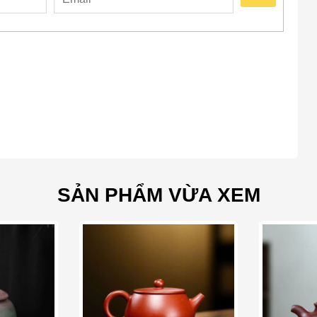
m ấm, tự nhiên như nâu đất, xanh rêu, vàng kem, hoặc
ứng thị giác đặc biệt, gợi nhớ đến vẻ đẹp cổ kính của các
u Đôn Hoàng
i đưa nghệ thuật Đôn Hoàng (vốn là di sản thế giới) vào
hận được vẻ đẹp và chiều sâu của nền văn minh cổ đại.
t Phật giáo, Phi Thiên không chỉ đẹp mà còn tượng trưng
mang lại năng lượng tích cực cho không gian thưởng trà.
SẢN PHẨM VỪA XEM
ị văn hóa, Bộ Trà Công Phu Đôn Hoàng là món quà tặng ý
muốn tìm kiếm sự thanh tịnh trong cuộc sống.
ộ trà được chăm chút về mặt nghệ thuật, trải nghiệm pha
 hơn.
o wishlist
Add to wishlist
mà còn là một phần của không gian thưởng trà, tạo nên
 có thể tìm thấy sự bình yên và kết nối với những giá trị