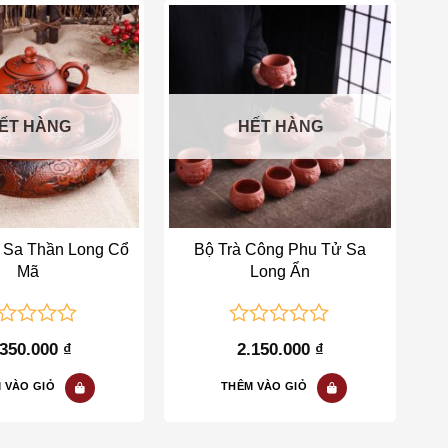
Add to wishlist
Add to wishlist
ẾT HÀNG
HẾT HÀNG
 Sa Thần Long Cổ
Bộ Trà Công Phu Tử Sa
Mã
Long Ẩn
0
.350.000
₫
2.150.000
₫
t
out
of
 VÀO GIỎ
THÊM VÀO GIỎ
5