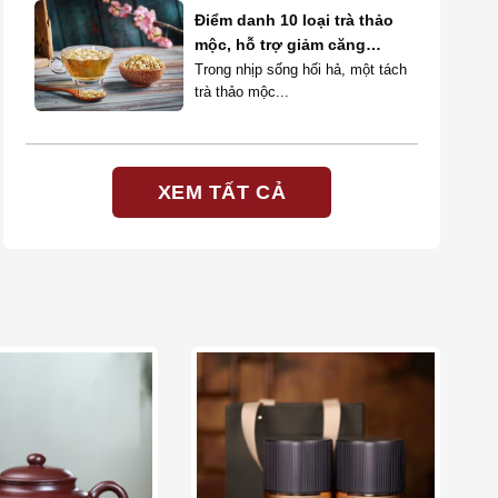
Điểm danh 10 loại trà thảo
mộc, hỗ trợ giảm căng
thẳng và tăng cường sức
Trong nhịp sống hối hả, một tách
trà thảo mộc...
khỏe
XEM TẤT CẢ
Add to wishlist
Add to wishlist