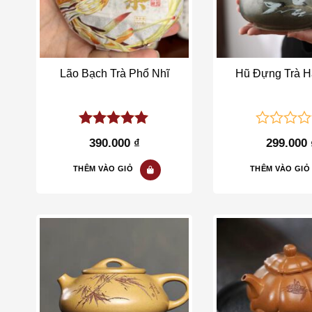
văn hóa truyền thống.
Lão Bạch Trà Phổ Nhĩ
Hũ Đựng Trà H
5.00
out of
0
390.000
₫
299.000
5
out
of
THÊM VÀO GIỎ
THÊM VÀO GIỎ
5
Add to wishlist
Add t