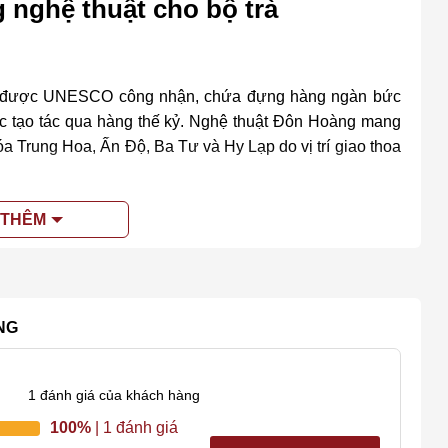
nghệ thuật cho bộ trà
ới được UNESCO công nhận, chứa đựng hàng ngàn bức
ợc tạo tác qua hàng thế kỷ. Nghệ thuật Đôn Hoàng mang
óa Trung Hoa, Ấn Độ, Ba Tư và Hy Lạp do vị trí giao thoa
a sa mạc Gobi rộng lớn, với những cồn cát hùng vĩ và
 THÊM
uyền (Hồ Bán Nguyệt).
ng cụ pha trà mà còn là một tác phẩm nghệ thuật, mang
NG
 Công Phu Đôn Hoàng
là các họa tiết được lấy cảm hứng từ những bức bích họa
1
đánh giá của khách hàng
Phật giáo, hoặc các hoa văn cổ điển tìm thấy trong hang
100%
| 1 đánh giá
ay tỉ mỉ hoặc khắc họa tinh xảo, mang đến vẻ đẹp thanh