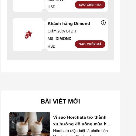
SAO CHÉP MÃ
HSD
Khách hàng Dimond
Giảm 20% GTĐH
Mã:
DIMOND
SAO CHÉP MÃ
HSD
BÀI VIẾT MỚI
Vì sao Horchata trở thành
xu hướng đồ uống mùa hè
năm 2026?
Horchata (đặc biệt là phiên bản