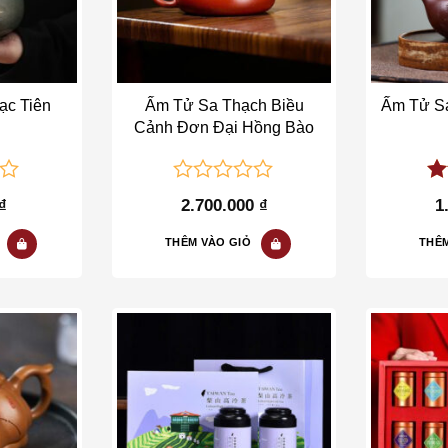
ạc Tiên
Ấm Tử Sa Thạch Biều
Ấm Tử S
Cảnh Đơn Đại Hồng Bào
0
5.
₫
2.700.000
₫
1
out
5
of
THÊM VÀO GIỎ
THÊM
5
o wishlist
Add to wishlist