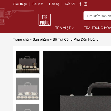
Skip
Giới thiệu
Bài viết
Liên hệ
Kết nối
to
Tìm
content
kiếm:
TRÀ VIỆT
TRÀ TRUNG HO
Trang chủ
»
Sản phẩm
»
Bộ Trà Công Phu Đôn Hoàng