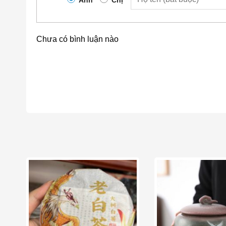
Màu sắc và men: Thường sử dụng các tông màu trầ
các loại men biến độc đáo (men lò biến) để tạo hiệu 
di tích Đôn Hoàng.
Chưa có bình luận nào
Ý nghĩa và giá trị của Bộ Trà Công Ph
Tôn vinh văn hóa và nghệ thuật: Bộ trà là cầu nố
đời sống hàng ngày, giúp người thưởng trà cảm n
Mang ý nghĩa tâm linh và phong thủy: Các họa tiế
cho sự bình an, trí tuệ, thanh khiết và may mắn, 
Quà tặng độc đáo: Với vẻ đẹp tinh tế và giá tr
nghĩa cho những người yêu trà, yêu văn hóa hoặc 
Nâng tầm trải nghiệm trà đạo: Khi sử dụng một b
và thưởng trà trở nên trang trọng, thi vị và ý nghĩa
Add to wishlist
Add t
Bộ Trà Công Phu Đôn Hoàng không chỉ là vật dụng, 
một bầu không khí tĩnh tại, nghệ thuật, nơi người ta