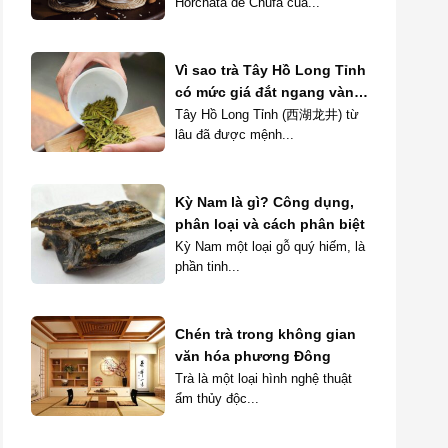
Horchata de Chufa của...
Vì sao trà Tây Hồ Long Tỉnh
có mức giá đắt ngang vàng
ròng?
Tây Hồ Long Tỉnh (西湖龙井) từ
lâu đã được mệnh...
Kỳ Nam là gì? Công dụng,
phân loại và cách phân biệt
Kỳ Nam một loại gỗ quý hiếm, là
phần tinh...
Chén trà trong không gian
văn hóa phương Đông
Trà là một loại hình nghệ thuật
ẩm thủy độc...