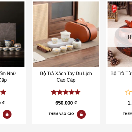
o wishlist
Add to wishlist
H
ốm Nhữ
Bộ Trà Xách Tay Du Lịch
Bộ Trà Tử
Cấp
Cao Cấp
of
5.00
out of
0
0
₫
650.000
₫
1
5
ou
of
THÊM VÀO GIỎ
THÊM
5