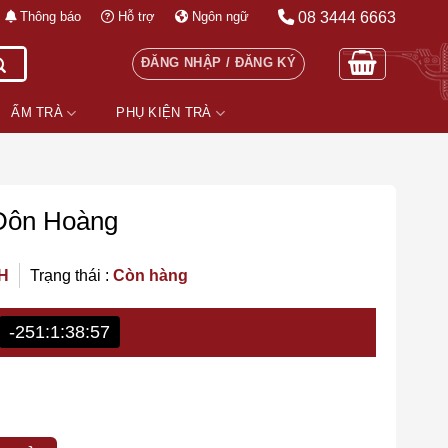
08 3444 6663
Thông báo
Hỗ trợ
Ngôn ngữ
ĐĂNG NHẬP / ĐĂNG KÝ
ẤM TRÀ
PHỤ KIỆN TRÀ
Đôn Hoàng
H
Trạng thái :
Còn hàng
-251:1:38:55