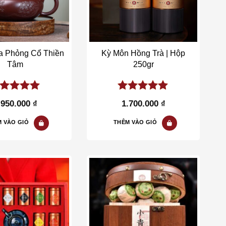
a Phỏng Cổ Thiền
Kỳ Môn Hồng Trà | Hộp
Tâm
250gr
00
out of
5.00
out of
.950.000
₫
1.700.000
₫
5
 VÀO GIỎ
THÊM VÀO GIỎ
Add to wishlist
Add to wishlist