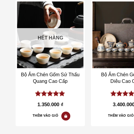
st
Add to wishlist
Add t
HẾT HÀNG
a
Bộ Ấm Chén Gốm Sứ Thấu
Bộ Ấm Chén G
Quang Cao Cấp
Diêu Cao 
5.00
out of
5.00
out 
1.350.000
₫
3.400.00
5
5
THÊM VÀO GIỎ
THÊM VÀO GIỎ