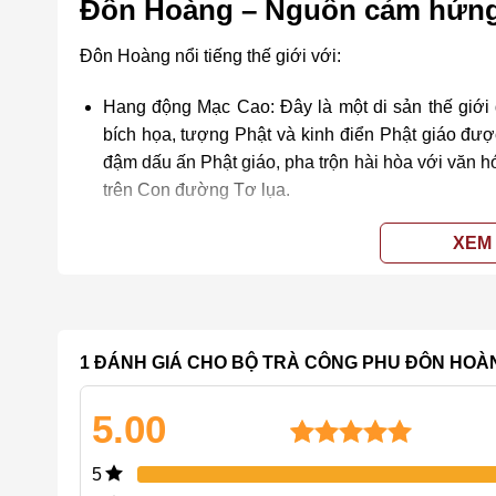
Đôn Hoàng – Nguồn cảm hứng 
Đôn Hoàng nổi tiếng thế giới với:
Hang động Mạc Cao: Đây là một di sản thế gi
bích họa, tượng Phật và kinh điển Phật giáo đư
đậm dấu ấn Phật giáo, pha trộn hài hòa với văn h
trên Con đường Tơ lụa.
Vẻ đẹp hoang sơ của sa mạc: Đôn Hoàng nằm giữ
XEM
cảnh quan thiên nhiên độc đáo như Nguyệt Nha T
Từ đó, Bộ Trà Công Phu Đôn Hoàng không chỉ là dụ
theo giá trị lịch sử và tinh thần:
1 ĐÁNH GIÁ CHO
BỘ TRÀ CÔNG PHU ĐÔN HOÀ
Đặc điểm nổi bật của Bộ Trà
5.00
Họa tiết đặc trưng: Điểm nhấn chính của bộ trà này 
Vạn Phật, Phi Thiên (apsara bay lượn), hình tượng 
5.00
1
trên 5
5
dựa trên
động Mạc Cao. Những họa tiết này thường được vẽ t