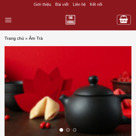
Skip
Giới thiệu
Bài viết
Liên hệ
Kết nối
to
content
Trang chủ
»
Ấm Trà