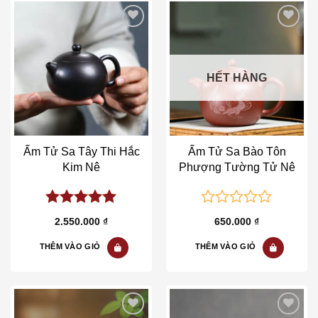
Add to wishlist
Add to wishlist
HẾT HÀNG
Ấm Tử Sa Tây Thi Hắc
Ấm Tử Sa Bào Tôn
Kim Nê
Phượng Tường Tử Nê
5.00
out of
0
2.550.000
₫
650.000
₫
5
out
of
THÊM VÀO GIỎ
THÊM VÀO GIỎ
5