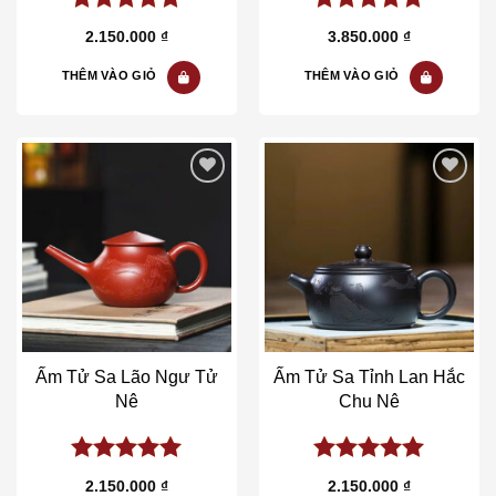
5.00
out of
5.00
out of
2.150.000
₫
3.850.000
₫
5
5
THÊM VÀO GIỎ
THÊM VÀO GIỎ
Add to wishlist
Add to wishlist
Ấm Tử Sa Lão Ngư Tử
Ấm Tử Sa Tỉnh Lan Hắc
Nê
Chu Nê
5.00
out of
5.00
out of
2.150.000
₫
2.150.000
₫