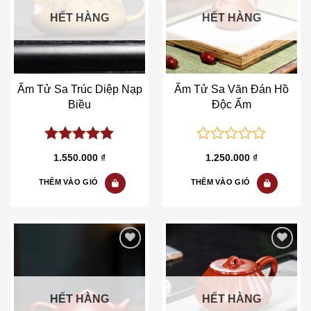
HẾT HÀNG
HẾT HÀNG
Ấm Tử Sa Trúc Diệp Nạp
Ấm Tử Sa Văn Đán Hồ
Biều
Độc Ẩm
5.00
out of
0
1.550.000
₫
1.250.000
₫
5
out
of
THÊM VÀO GIỎ
THÊM VÀO GIỎ
5
Add to wishlist
Add to wishlist
HẾT HÀNG
HẾT HÀNG