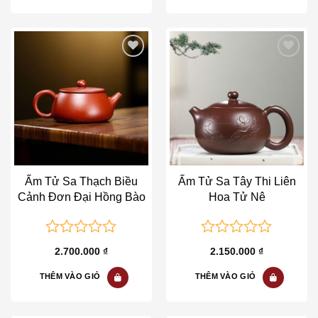
Add to wishlist
Add to wishlist
Ấm Tử Sa Thạch Biều
Ấm Tử Sa Tây Thi Liên
Cảnh Đơn Đại Hồng Bào
Hoa Tử Nê
0
0
2.700.000
₫
2.150.000
₫
out
out
of
of
THÊM VÀO GIỎ
THÊM VÀO GIỎ
5
5