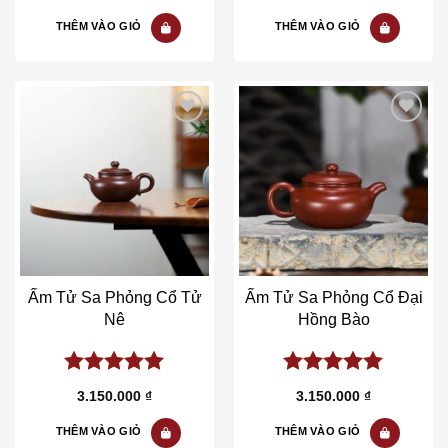
5
5
THÊM VÀO GIỎ
THÊM VÀO GIỎ
Add to wishlist
Add to wishlist
Ấm Tử Sa Phỏng Cổ Tử
Ấm Tử Sa Phỏng Cổ Đại
Nê
Hồng Bào
5.00
out of
5.00
out of
3.150.000
₫
3.150.000
₫
5
5
THÊM VÀO GIỎ
THÊM VÀO GIỎ