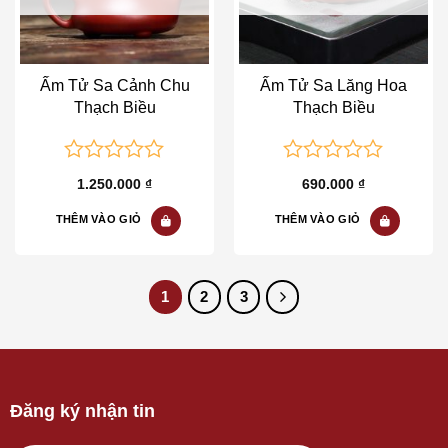
Ấm Tử Sa Cảnh Chu
Ấm Tử Sa Lăng Hoa
Thạch Biều
Thạch Biều
0
0
1.250.000
₫
690.000
₫
out
out
of
of
THÊM VÀO GIỎ
THÊM VÀO GIỎ
5
5
1
2
3
Đăng ký nhận tin