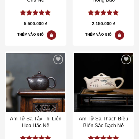
5.00
out of
5.00
out of
5.500.000
₫
2.150.000
₫
5
5
THÊM VÀO GIỎ
THÊM VÀO GIỎ
Add to wishlist
Add to wishlist
Ấm Tử Sa Tây Thi Liên
Ấm Tử Sa Thạch Biều
Hoa Hắc Nê
Biến Sắc Bạch Nê