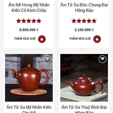
Ấm Nê Hưng Mỹ Nhân
Ấm Tử Sa Đức Chung Đại
Kiên Cổ Kinh Châu
Hồng Bào
5.00
out of
5.00
out of
6.600.000
₫
2.150.000
₫
5
5
THÊM VÀO GIỎ
THÊM VÀO GIỎ
Add to wishlist
Add to wishlist
Ấm Tử Sa Mỹ Nhân Kiên
Ấm Tử Sa Thuỷ Bình Đại
Chu Nê
Hồng Bào