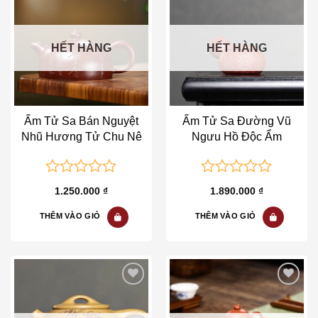
Add to wishlist
Add to wishlist
HẾT HÀNG
HẾT HÀNG
Ấm Tử Sa Bán Nguyệt
Ấm Tử Sa Đường Vũ
Nhũ Hương Tử Chu Nê
Ngưu Hồ Độc Ẩm
0
0
1.250.000
₫
1.890.000
₫
out
out
of
of
THÊM VÀO GIỎ
THÊM VÀO GIỎ
5
5
Add to wishlist
Add to wishlist