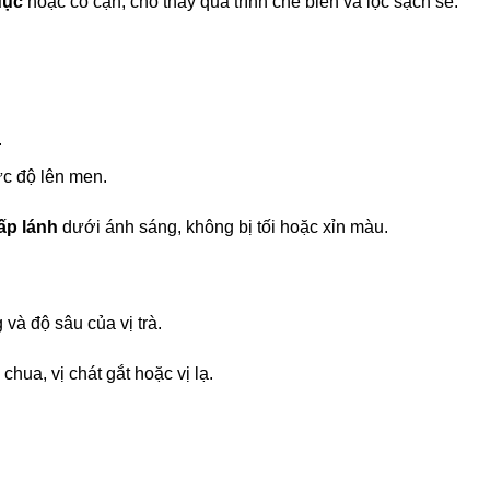
đục
hoặc có cặn, cho thấy quá trình chế biến và lọc sạch sẽ.
.
c độ lên men.
ấp lánh
dưới ánh sáng, không bị tối hoặc xỉn màu.
 và độ sâu của vị trà.
 chua, vị chát gắt hoặc vị lạ.