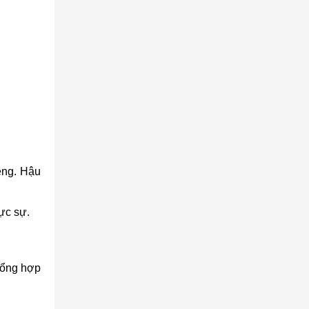
iệng. Hậu
hực sự.
ổng hợp