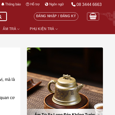
08 3444 6663
Thông báo
Hỗ trợ
Ngôn ngữ
ĐĂNG NHẬP / ĐĂNG KÝ
ẤM TRÀ
PHỤ KIỆN TRÀ
ị, mà là
 quan cơ
Ấm Tử Sa Long Đán Khổng Tước