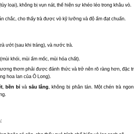
ùy loại), không bị vụn nát, thể hiện sự khéo léo trong khâu vò.
ắn chắc, cho thấy trà được vò kỹ lưỡng và độ ẩm đạt chuẩn.
à ướt (sau khi tráng), và nước trà.
 (mùi khói, mùi ẩm mốc, mùi hóa chất).
hương thơm phải được đánh thức và trở nên rõ ràng hơn, đặc t
ơng hoa lan của Ô Long).
ết
,
bền bỉ
và
sâu lắng
, không bị phân tán. Một chén trà ngon
ng.
: