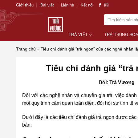
Skip
Giới thiệu
Bài viết
Liên hệ
Kết nối
to
Tìm
content
kiếm:
TRÀ VIỆT
TRÀ TRUNG HO
Trang chủ
»
Tiêu chí đánh giá “trà ngon” của các nghệ nhân l
Tiêu chí đánh giá “trà
Bởi:
Trà Vương
Đối với các nghệ nhân và chuyên gia trà, việc đánh 
một quy trình cảm quan toàn diện, đòi hỏi sự tinh tế 
Dưới đây là các tiêu chí đánh giá trà ngon được cá
bản: