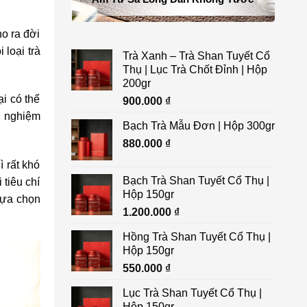
o ra đời
 loại trà
Trà Xanh – Trà Shan Tuyết Cổ
Thụ | Lục Trà Chốt Đỉnh | Hộp
200gr
i có thể
900.000
₫
h nghiệm
Bạch Trà Mẫu Đơn | Hộp 300gr
880.000
₫
 rất khó
Bạch Trà Shan Tuyết Cổ Thụ |
 tiêu chí
Hộp 150gr
 lựa chọn
1.200.000
₫
Hồng Trà Shan Tuyết Cổ Thụ |
Hộp 150gr
550.000
₫
Lục Trà Shan Tuyết Cổ Thụ |
Hộp 150gr