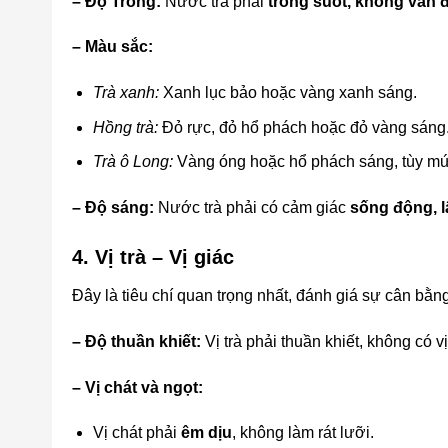
– Độ Trong:
Nước trà phải
trong suốt, không vẩn 
– Màu sắc:
Trà xanh:
Xanh lục bảo hoặc vàng xanh sáng.
Hồng trà:
Đỏ rực, đỏ hổ phách hoặc đỏ vàng sáng
Trà ô Long:
Vàng óng hoặc hổ phách sáng, tùy mứ
– Độ sáng:
Nước trà phải có cảm giác
sống động, l
4. Vị trà – Vị giác
Đây là tiêu chí quan trọng nhất, đánh giá sự cân bằng
– Độ thuần khiết:
Vị trà phải thuần khiết, không có vị
– Vị chát và ngọt:
Vị chát phải
êm dịu
, không làm rát lưỡi.