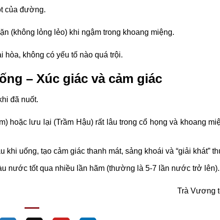
ọt của đường.
ặn (không lỏng lẻo) khi ngậm trong khoang miệng.
ài hòa, không có yếu tố nào quá trội.
uống – Xúc giác và cảm giác
khi đã nuốt.
am) hoặc lưu lại (Trầm Hậu) rất lâu trong cổ họng và khoang m
au khi uống, tạo cảm giác thanh mát, sảng khoái và “giải khát” t
 nước tốt qua nhiều lần hãm (thường là 5-7 lần nước trở lên).
Trà Vương
t