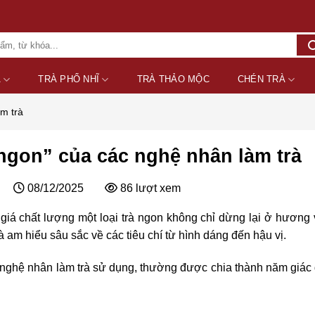
A
TRÀ PHỔ NHĨ
TRÀ THẢO MỘC
CHÉN TRÀ
àm trà
 ngon” của các nghệ nhân làm trà
08/12/2025
86
lượt xem
giá chất lượng một loại trà ngon không chỉ dừng lại ở hương v
và am hiểu sâu sắc về các tiêu chí từ hình dáng đến hậu vị.
c nghệ nhân làm trà sử dụng, thường được chia thành năm giác