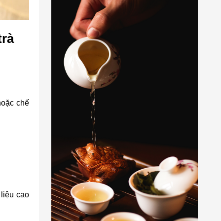
trà
hoặc chế
 liệu cao