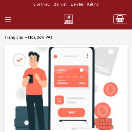
Skip
Giới thiệu
Bài viết
Liên hệ
Kết nối
to
content
Trang chủ
»
Hoá đơn VAT