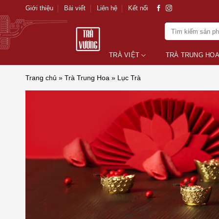
Skip
Giới thiệu
Bài viết
Liên hệ
Kết nối
to
Tìm
content
kiếm:
TRÀ VIỆT
TRÀ TRUNG HO
Trang chủ
»
Trà Trung Hoa
»
Lục Trà