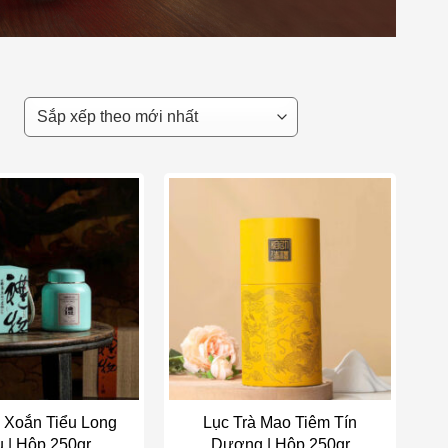
Add to wishlist
Add to wishlist
i Xoắn Tiểu Long
Lục Trà Mao Tiêm Tín
 | Hộp 250gr
Dương | Hộp 250gr