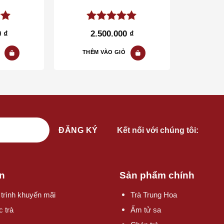
of
5.00
out of
0
₫
2.500.000
₫
5
THÊM VÀO GIỎ
Kết nối với chúng tôi:
n
Sản phẩm chính
trình khuyến mãi
Trà Trung Hoa
c trà
Ấm tử sa