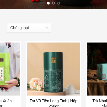
o wishlist
Add to wishlist
a Xuân |
Trà Vũ Tiền Long Tỉnh | Hộp
Trà Nhà
gr
250gr
Châu