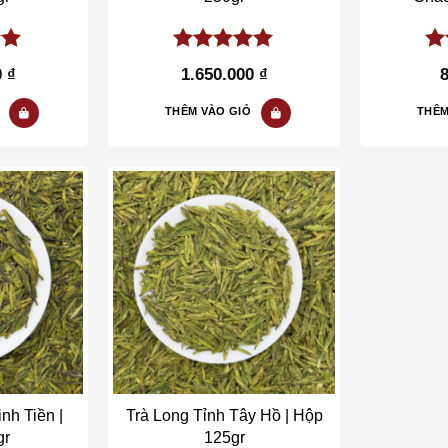
of
5.00
out of
5.
0
₫
1.650.000
₫
5
5
THÊM VÀO GIỎ
THÊM
o wishlist
Add to wishlist
nh Tiền |
Trà Long Tỉnh Tây Hồ | Hộp
gr
125gr