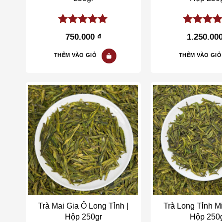
5.00
out of
5.00
out 
750.000
₫
1.250.00
5
5
THÊM VÀO GIỎ
THÊM VÀO GIỎ
Add to wishlist
Add t
Trà Mai Gia Ô Long Tỉnh |
Trà Long Tỉnh Mi
Hộp 250gr
Hộp 250