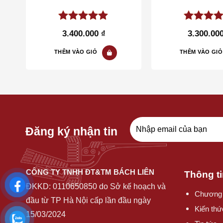
5.00
out of
5.00
out 
3.400.000
₫
3.300.00
5
5
THÊM VÀO GIỎ
THÊM VÀO GIỎ
Đăng ký nhận tin
CÔNG TY TNHH ĐT&TM BÁCH LIÊN
Thông ti
ĐKKD:
0110650850
do Sở kế hoạch và
Chương 
đầu từ TP Hà Nội cấp lần đầu ngày
Kiến thứ
15/03/2024