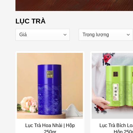
LỤC TRÀ
Add to wishlist
Add t
Lục Trà Hoa Nhài | Hộp
Lục Trà Bích Lo
250gr
Hộp 250