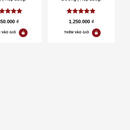
00
out of
5.00
out of
850.000
₫
1.250.000
₫
5
 VÀO GIỎ
THÊM VÀO GIỎ