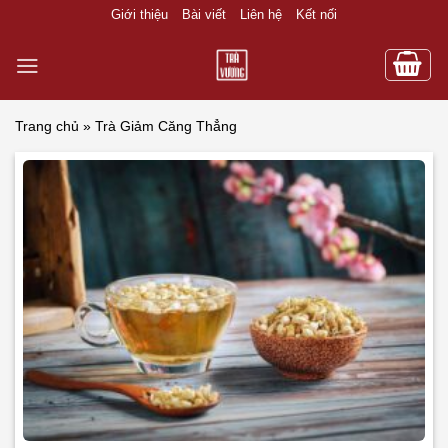
Skip
Giới thiệu
Bài viết
Liên hệ
Kết nối
to
content
Trang chủ
»
Trà Giảm Căng Thẳng