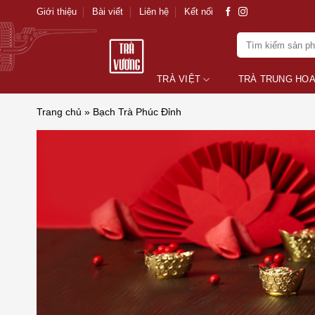
Skip
Giới thiệu
Bài viết
Liên hệ
Kết nối
to
Tìm
content
kiếm:
TRÀ VIỆT
TRÀ TRUNG HO
Trang chủ
»
Bạch Trà Phúc Đỉnh