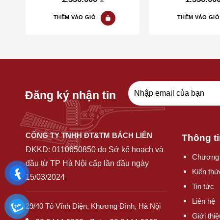
5
5
THÊM VÀO GIỎ
THÊM VÀO GIỎ
Đăng ký nhận tin
CÔNG TY TNHH ĐT&TM BÁCH LIÊN
Thông ti
ĐKKD:
0110650850
do Sở kế hoạch và
Chương 
đầu từ TP Hà Nội cấp lần đầu ngày
Kiến thứ
15/03/2024
Tin tức
Liên hệ
29/40 Tô Vĩnh Diện, Khương Đình, Hà Nội
Giới thi