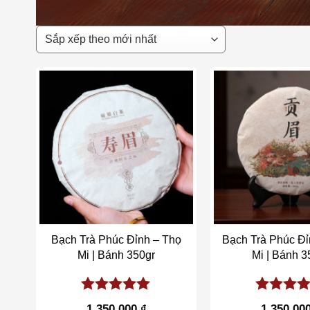
Add to wishlist
Add t
Bạch Trà Phúc Đỉnh – Thọ
Bạch Trà Phúc Đỉ
Mi | Bánh 350gr
Mi | Bánh 3
5.00
out of
5.00
out 
1.350.000
₫
1.350.00