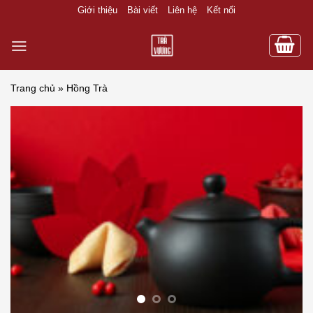
Skip
Giới thiệu
Bài viết
Liên hệ
Kết nối
to
content
Trang chủ
»
Hồng Trà