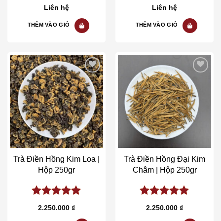
5.00
out of
5.00
out of
Liên hệ
Liên hệ
5
5
THÊM VÀO GIỎ
THÊM VÀO GIỎ
Add to wishlist
Add to wishlist
Trà Điền Hồng Kim Loa |
Trà Điền Hồng Đại Kim
Hộp 250gr
Châm | Hộp 250gr
5.00
out of
5.00
out of
2.250.000
₫
2.250.000
₫
5
5