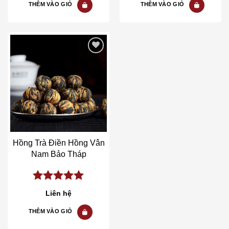
THÊM VÀO GIỎ
THÊM VÀO GIỎ
Add to wishlist
Hồng Trà Điền Hồng Vân
Nam Bảo Tháp
5.00
out of
Liên hệ
5
THÊM VÀO GIỎ