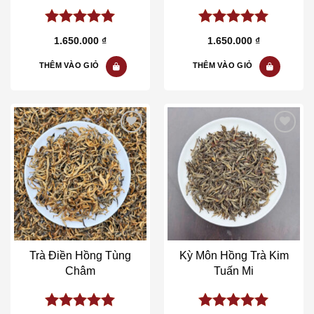
5.00
out of
5.00
out of
1.650.000
₫
1.650.000
₫
5
5
THÊM VÀO GIỎ
THÊM VÀO GIỎ
Add to wishlist
Add to wishlist
Trà Điền Hồng Tùng
Kỳ Môn Hồng Trà Kim
Châm
Tuấn Mi