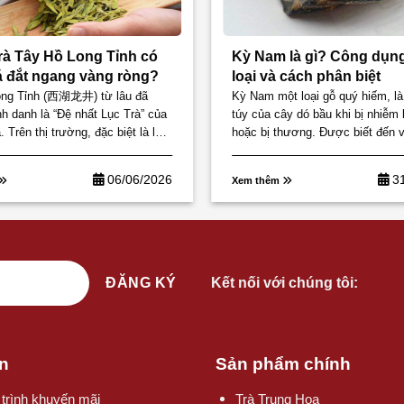
trà Tây Hồ Long Tỉnh có
Kỳ Nam là gì? Công dụn
 đắt ngang vàng ròng?
loại và cách phân biệt
ong Tỉnh (西湖龙井) từ lâu đã
Kỳ Nam một loại gỗ quý hiếm, là
 danh là “Đệ nhất Lục Trà” của
túy của cây dó bầu khi bị nhiễm
 Trên thị trường, đặc biệt là loại
hoặc bị thương. Được biết đến 
g hạng...
thơm đặc...
06/06/2026
3
Xem thêm
Kết nối với chúng tôi:
n
Sản phẩm chính
trình khuyến mãi
Trà Trung Hoa