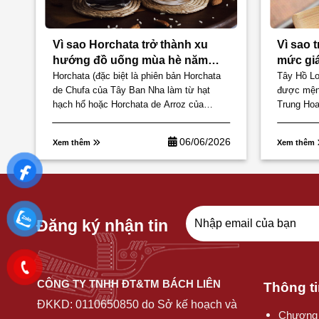
a
Vì sao Horchata trở thành xu
Vì sao 
t
hướng đồ uống mùa hè năm
mức giá
2026?
Horchata (đặc biệt là phiên bản Horchata
Tây Hồ L
de Chufa của Tây Ban Nha làm từ hạt
được mệnh
hạch hổ hoặc Horchata de Arroz của
Trung Hoa.
Mexico làm từ gạo và quế)...
trà thượn
26
06/06/2026
Xem thêm
Xem thêm
Đăng ký nhận tin
CÔNG TY TNHH ĐT&TM BÁCH LIÊN
Thông ti
ĐKKD:
0110650850
do Sở kế hoạch và
Chương 