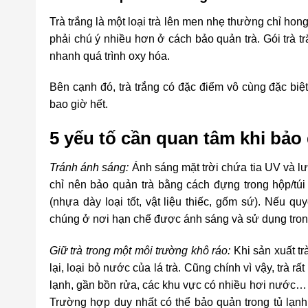
Trà trắng là một loại trà lên men nhẹ thường chỉ hon
phải chú ý nhiều hơn ở cách bảo quản trà. Gói trà 
nhanh quá trình oxy hóa.
Bên cạnh đó, trà trắng có đặc điểm vô cùng đặc biệt
bao giờ hết.
5 yếu tố cần quan tâm khi bảo 
Tránh ánh sáng:
Ánh sáng mặt trời chứa tia UV và lượ
chỉ nên bảo quản trà bằng cách đựng trong hộp/túi
(nhựa dày loại tốt, vật liệu thiếc, gốm sứ). Nếu q
chúng ở nơi hạn chế được ánh sáng và sử dụng trong
Giữ trà trong một môi trường khô ráo:
Khi sản xuất tr
lại, loại bỏ nước của lá trà. Cũng chính vì vậy, trà 
lạnh, gần bồn rửa, các khu vực có nhiều hơi nước… 
Trường hợp duy nhất có thể bảo quản trong tủ lạnh 