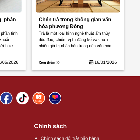
g, phân
Chén trà trong không gian văn
hóa phương Đông
 phần tinh
Trà là một loại hình nghệ thuật ẩm thủy
 khuẩn
độc đáo, chiếm vị trí đáng kể và chứa
với hương
nhiều giá trị nhân bản trong nền văn hóa
phương Đông....
1/05/2026
16/01/2026
Xem thêm
Chính sách
Chính sách đổi trả/ bảo hành