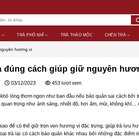
A
TRÀ PHỔ NHĨ
TRÀ THẢO MỘC
CHÉN TRÀ
 nguyên hương vị
à đúng cách giúp giữ nguyên hươ
03/12/2023
453
lượt xem
khó lòng thơm ngon như ban đầu nếu bảo quản sai cách bởi trà
ố quan trọng như ánh sáng, nhiệt độ, hơi ẩm, mùi, không khí… 
 sao để có thể giữ trọn vẹn hương vị đặc trưng, giúp trà lưu h
oại trà lại có cách bảo quản khác nhau bởi những đặc điểm ri