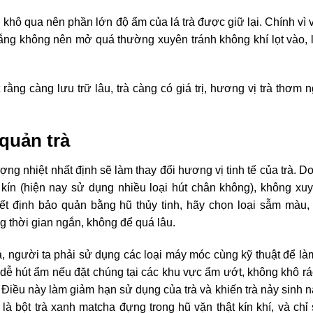
g khô qua nên phần lớn độ ẩm của lá trà được giữ lại. Chính vì
trắng không nên mở quá thường xuyên tránh không khí lọt vào, 
 rằng càng lưu trữ lâu, trà càng có giá trị, hương vị trà thơm
quản trà
ng nhiệt nhất định sẽ làm thay đổi hương vị tinh tế của trà. D
 kín (hiện nay sử dụng nhiều loại hút chân không), không xu
uyết định bảo quản bằng hũ thủy tinh, hãy chọn loại sẫm màu, 
 thời gian ngắn, không để quá lâu.
à, người ta phải sử dụng các loại máy móc cùng kỹ thuật để là
rất dễ hút ẩm nếu đặt chúng tại các khu vực ẩm ướt, không khô r
Điều này làm giảm hạn sử dụng của trà và khiến trà nảy sinh 
là bột trà xanh matcha đựng trong hũ vặn thật kín khí, và chỉ