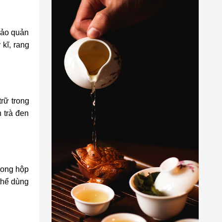
bảo quản
 kĩ, rang
trữ trong
 trà đen
rong hộp
 thể dùng