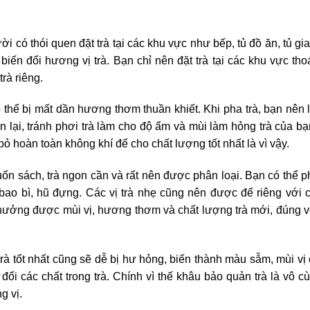
i có thói quen đặt trà tại các khu vực như bếp, tủ đồ ăn, tủ g
 biến đổi hương vị trà. Bạn chỉ nên đặt trà tại các khu vực th
rà riêng.
 thể bị mất dần hương thơm thuần khiết. Khi pha trà, bạn nên 
 lại, tránh phơi trà làm cho độ ẩm và mùi làm hỏng trà của bạ
bỏ hoàn toàn không khí để cho chất lượng tốt nhất là vì vậy.
 sách, trà ngon cần và rất nên được phân loại. Bạn có thể p
n bao bì, hũ đựng. Các vị trà nhẹ cũng nên được để riêng với c
 hưởng được mùi vị, hương thơm và chất lượng trà mới, đúng v
à tốt nhất cũng sẽ dễ bị hư hỏng, biến thành màu sẫm, mùi vị 
ổi các chất trong trà. Chính vì thế khâu bảo quản trà là vô c
g vị.