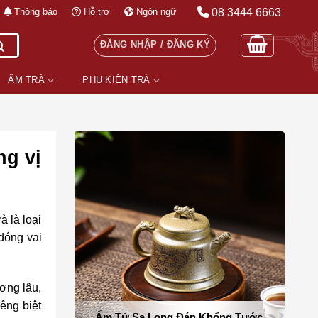
08 3444 6663
Thông báo
Hỗ trợ
Ngôn ngữ
ĐĂNG NHẬP / ĐĂNG KÝ
ẤM TRÀ
PHỤ KIỆN TRÀ
ng vị
 là loại
đóng vai
ương lâu,
êng biệt
Ấm Tử Sa Long Đán Khổng Tước