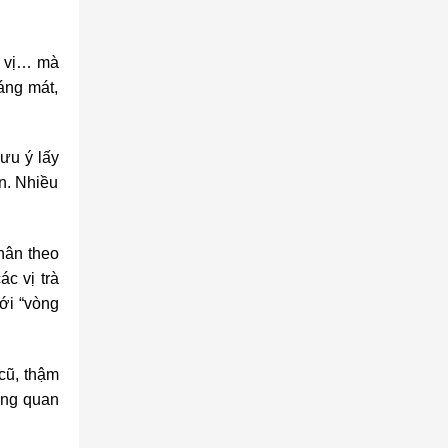
ia vị… mà
oáng mát,
lưu ý lấy
n. Nhiều
hân theo
ác vị trà
ới “vòng
cũ, thậm
ùng quan