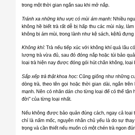
trong một thời gian ngắn sau khi mở nắp.
Tránh xa những khu vực có mùi ám mạnh:
Nhiều ngườ
không hề biết trà rất dễ bị hấp thu các mùi này, làm
không bị ám mùi, trong lành như kệ sách, kệ/tủ đựng t
Không khí:
Trà nếu tiếp xúc với không khí quá lâu có
lượng trà vừa đủ, sau đó đóng nắp hoặc túi bảo quản
loại trà hiện nay được đóng gói hút chân không, loại 
Sắp xếp trà thật khoa học:
Cũng giống như những cuốn
dòng trà, theo tên gọi hoặc thời gian dài, ngắn trê
mạnh. Nên có nhãn dán cho từng loại để có thể tận
đời” của từng loại nhất.
Nếu không được bảo quản đúng cách, ngay cả loại tr
chí là nấm mốc, nguyên nhân chủ yếu là do sự thay đ
trọng và cần thiết nếu muốn có một chén trà ngon đún