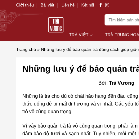
Skip
Giới thiệu
Bài viết
Liên hệ
Kết nối
to
Tìm
content
kiếm:
TRÀ VIỆT
TRÀ TRUNG HO
Trang chủ
»
Những lưu ý để bảo quản trà đúng cách giúp giữ
Những lưu ý để bảo quản tr
Bởi:
Trà Vương
Những lá trà cho dù có chất hảo hạng đến đâu cũng 
thức uống dễ bị mất đi hương và vị nhất. Các yếu t
trò vô cùng quan trọng.
Vì vậy bảo quản trà là vô cùng quan trọng, phải làm
đảm bảo độ tươi và sạch nhất. Tuy nhiên, mỗi một l