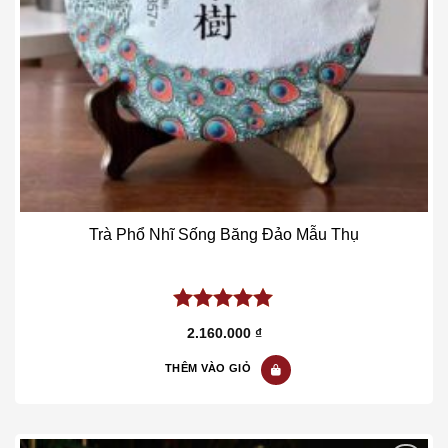
Trà Phổ Nhĩ Sống Băng Đảo Mẫu Thụ
5.00
out of
2.160.000
₫
5
THÊM VÀO GIỎ