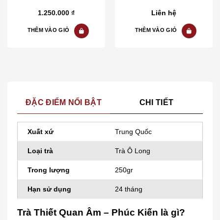
5.00
out of
5.00
out of
1.250.000
₫
Liên hệ
5
5
THÊM VÀO GIỎ
THÊM VÀO GIỎ
ĐẶC ĐIỂM NỔI BẬT
CHI TIẾT
Xuất xứ
Trung Quốc
Loại trà
Trà Ô Long
Trong lượng
250gr
Hạn sử dụng
24 tháng
Trà Thiết Quan Âm – Phúc Kiến là gì?