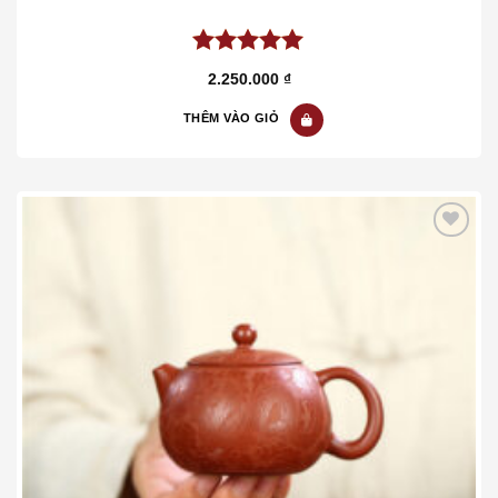
5.00
out of
2.250.000
₫
5
THÊM VÀO GIỎ
Add to wishlist