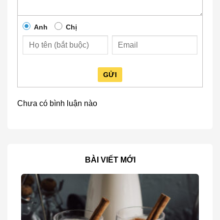
Cách pha Trà Thiết Quan Âm – Phúc
Kiến
Anh
Chị
Để cảm nhận trọn vẹn hương vị đặc trưng của
Trà
Thiết Quan Âm
, điều quan trọng là bạn phải pha
đúng cách. Dưới đây là các bước pha chuẩn theo
phong cách truyền thống Trung Hoa, giúp bạn tận
GỬI
hưởng trọn vẹn hương lan, vị ngọt hậu của loại trà
danh tiếng này:
Chưa có bình luận nào
Dụng cụ cần chuẩn bị:
Ấm tử sa, chén trà nhỏ
Ấm nước đun sôi
BÀI VIẾT MỚI
Trà Thiết Quan Âm (5 – 7gr)
Khay trà, muỗng lấy trà
Các bước pha trà: