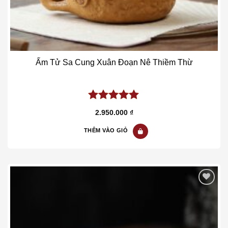
Ấm Tử Sa Cung Xuân Đoạn Nê Thiềm Thừ
5.00
out of
2.950.000
₫
5
THÊM VÀO GIỎ
Add to wishlist