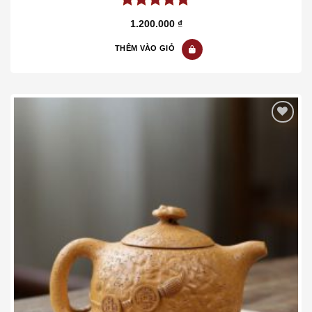
5.00
out of
1.200.000
₫
5
THÊM VÀO GIỎ
Add to wishlist