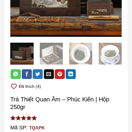
Đã thích (4)
Trà Thiết Quan Âm – Phúc Kiến | Hộp
250gr
out of
5.00
Mã SP:
TQAPK
5