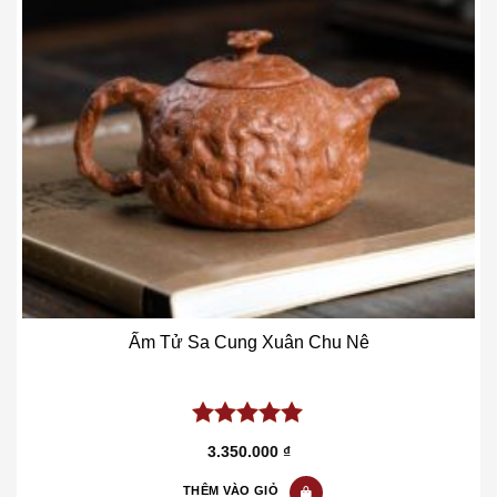
Ấm Tử Sa Cung Xuân Chu Nê
5.00
out of
3.350.000
₫
5
THÊM VÀO GIỎ