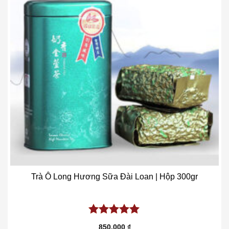
Trà Ô Long Hương Sữa Đài Loan | Hộp 300gr
5.00
out of
850.000
₫