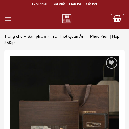
Skip
Giới thiệu
Bài viết
Liên hệ
Kết nối
to
content
Trang chủ
»
Sản phẩm
»
Trà Thiết Quan Âm – Phúc Kiến | Hộp
250gr
Add to wishlist