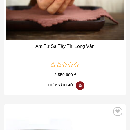
Ấm Tử Sa Tây Thi Long Vân
0
2.550.000
₫
out
of
THÊM VÀO GIỎ
5
Add to wishlist