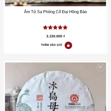
Ấm Tử Sa Phỏng Cổ Đại Hồng Bào
5.00
out of
3.150.000
₫
5
THÊM VÀO GIỎ
Add to wishlist