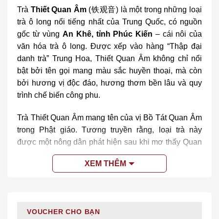
Trà
Thiết Quan Âm
(铁观音) là một trong những loại
trà ô long nổi tiếng nhất của Trung Quốc, có nguồn
gốc từ vùng
An Khê, tỉnh Phúc Kiến
– cái nôi của
văn hóa trà ô long. Được xếp vào hàng “Thập đại
danh trà” Trung Hoa, Thiết Quan Âm không chỉ nổi
bật bởi tên gọi mang màu sắc huyền thoại, mà còn
bởi hương vị độc đáo, hương thơm bền lâu và quy
trình chế biến công phu.
Trà Thiết Quan Âm mang tên của vị Bồ Tát Quan Âm
trong Phật giáo. Tương truyền rằng, loại trà này
được một nông dân phát hiện sau khi mơ thấy Quan
Âm chỉ dẫn. Vì vậy, trà không chỉ mang giá trị vật chất
XEM THÊM
mà còn gắn liền với yếu tố tâm linh và văn hóa sâu
sắc của người Á Đông.
Trà được chế biến theo kỹ thuật truyền thống gồm
VOUCHER CHO BẠN
các công đoạn: làm héo, nhào xoắn, lên men, sao