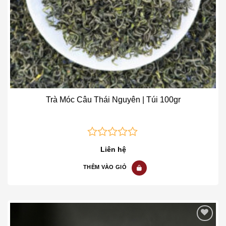
Trà Móc Câu Thái Nguyên | Túi 100gr
0
Liên hệ
out
of
THÊM VÀO GIỎ
5