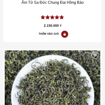
Ấm Tử Sa Đức Chung Đại Hồng Bào
5.00
out of
2.150.000
₫
5
THÊM VÀO GIỎ
Add to wishlist