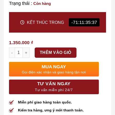
Trạng thái :
Còn hàng
-71:11:35:35
KẾT THÚC TRONG
1.350.000
₫
Số lượng
THÊM VÀO GIỎ
MUA NGAY
Gọi điện xác nhận và giao hàng tận nơi
TƯ VẤN NGAY
Tư vấn miễn phí 24/7
Miễn phí giao hàng toàn quốc.
Kiểm tra hàng, ưng ý mới thanh toán.