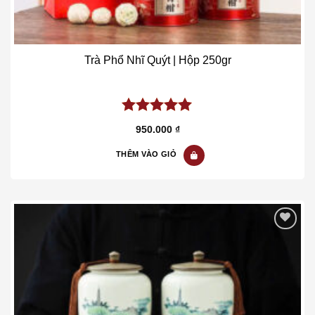
Trà Phổ Nhĩ Quýt | Hộp 250gr
5.00
out of
950.000
₫
5
THÊM VÀO GIỎ
Add to wishlist