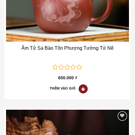
Ấm Tử Sa Bào Tôn Phượng Tường Tử Nê
0
650.000
₫
out
of
THÊM VÀO GIỎ
5
Add to wishlist