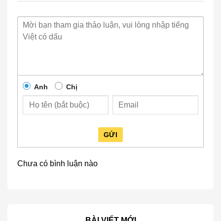
huyết áp cho người cao tuổi và giảm các triệu chứng
hồi hộp, đánh trống ngực.
Giảm căng thẳng, lo âu (Stress)
Vị đắng thanh của tâm sen giúp “hạ hỏa”, làm dịu tâm
trí, đưa bạn về trạng thái cân bằng để tiếp tục công
việc hiệu quả hơn.
Anh
Chị
Nghệ thuật pha và thưởng thức Trà Tâm
Sen đúng cách
Để giảm bớt vị đắng và tối ưu hiệu quả sức khỏe,
GỬI
bạn có thể tham khảo kỹ thuật pha từ các trà sư:
Chưa có bình luận nào
Chuẩn bị
: Sử dụng khoảng 3-5g tâm sen khô.
Đánh thức trà
: Rót nước sôi vào ấm rồi đổ đi
ngay để làm sạch và giúp tâm sen ngấm nước
nhanh hơn.
BÀI VIẾT MỚI