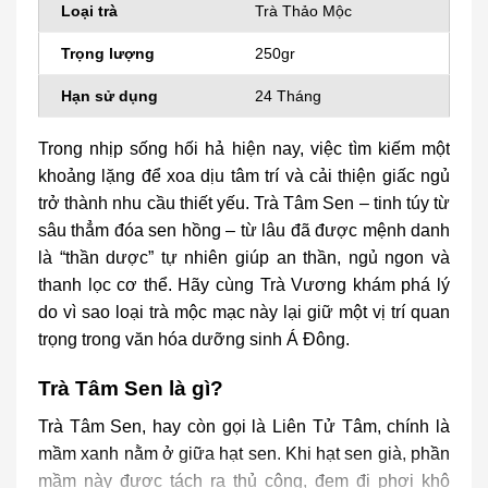
Loại trà
Trà Thảo Mộc
Trọng lượng
250gr
Hạn sử dụng
24 Tháng
Trong nhịp sống hối hả hiện nay, việc tìm kiếm một
khoảng lặng để xoa dịu tâm trí và cải thiện giấc ngủ
trở thành nhu cầu thiết yếu. Trà Tâm Sen – tinh túy từ
sâu thẳm đóa sen hồng – từ lâu đã được mệnh danh
là “thần dược” tự nhiên giúp an thần, ngủ ngon và
thanh lọc cơ thể. Hãy cùng Trà Vương khám phá lý
do vì sao loại trà mộc mạc này lại giữ một vị trí quan
trọng trong văn hóa dưỡng sinh Á Đông.
Trà Tâm Sen là gì?
Trà Tâm Sen, hay còn gọi là Liên Tử Tâm, chính là
mầm xanh nằm ở giữa hạt sen. Khi hạt sen già, phần
mầm này được tách ra thủ công, đem đi phơi khô