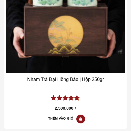
Nham Trà Đại Hồng Bào | Hộp 250gr
5.00
out of
2.500.000
₫
5
THÊM VÀO GIỎ