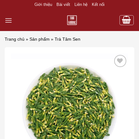
Skip
Giới thiệu
Bài viết
Liên hệ
Kết nối
to
content
Trang chủ
»
Sản phẩm
»
Trà Tâm Sen
Add to wishlist