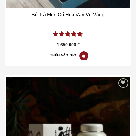
Bộ Trà Men Cổ Hoa Văn Vẽ Vàng
5.00
out of
1.650.000
₫
5
THÊM VÀO GIỎ
Add to wishlist