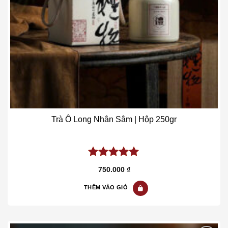
Trà Ô Long Nhân Sâm | Hộp 250gr
5.00
out of
750.000
₫
5
THÊM VÀO GIỎ