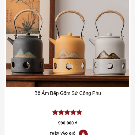
Bộ Ấm Bếp Gốm Sứ Công Phu
5.00
out of
990.000
₫
5
THÊM VÀO GIỎ