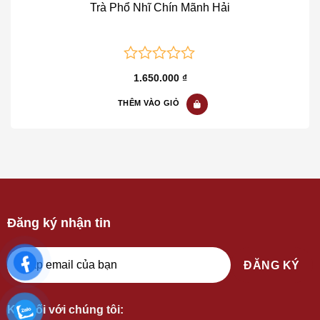
Trà Phổ Nhĩ Chín Mãnh Hải
0
1.650.000
₫
out
of
THÊM VÀO GIỎ
5
Đăng ký nhận tin
Kết nối với chúng tôi: