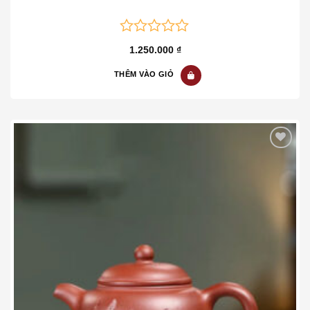
0
1.250.000
₫
out
of
THÊM VÀO GIỎ
5
Add to wishlist