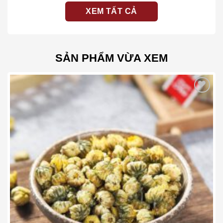
vàng để khử tính chất tươi sống, tránh gây đầy
XEM TẤT CẢ
bụng hoặc tác dụng ngược.
Tại sao nên chọn Trà Tâm Sen tại Trà
Vương
SẢN PHẨM VỪA XEM
Giữa thị trường trà thảo dược đa dạng,
Trà Vương
tự hào mang đến sản phẩm tâm sen đạt chuẩn chất
lượng cao:
Add to wishlist
Nguồn gốc rõ ràng
: Sen được canh tác tự nhiên,
không hóa chất bảo vệ thực vật.
Quy trình thủ công
: Tâm sen được tách tỉ mỉ để
tránh dập nát, giữ nguyên lớp mầm xanh tươi.
Công nghệ đóng gói
: Đảm bảo trà không bị ẩm
mốc, giữ trọn vẹn dược tính trong suốt thời gian
sử dụng.
Kết luận