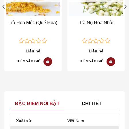
Trà Hoa Mộc (Quế Hoa)
Trà Nụ Hoa Nhài
0
0
Liên hệ
Liên hệ
out
out
of
of
THÊM VÀO GIỎ
THÊM VÀO GIỎ
5
5
ĐẶC ĐIỂM NỔI BẬT
CHI TIẾT
Xuất xứ
Việt Nam