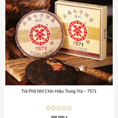
Trà Phổ Nhĩ Chín Hiệu Trung Trà – 7571
0
350.000
₫