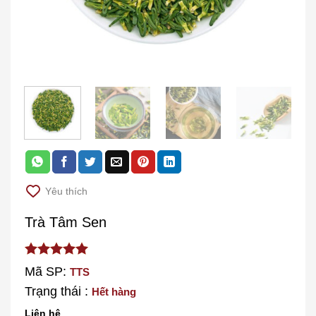
Yêu thích
Trà Tâm Sen
out of
5.00
Mã SP:
TTS
5
Trạng thái :
Hết hàng
Liên hệ