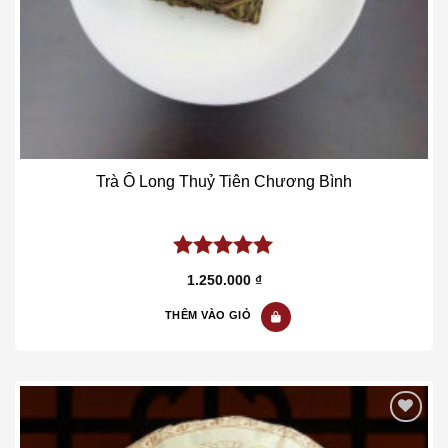
Trà Ô Long Thuỷ Tiên Chương Bình
5.00
out of
1.250.000
₫
5
THÊM VÀO GIỎ