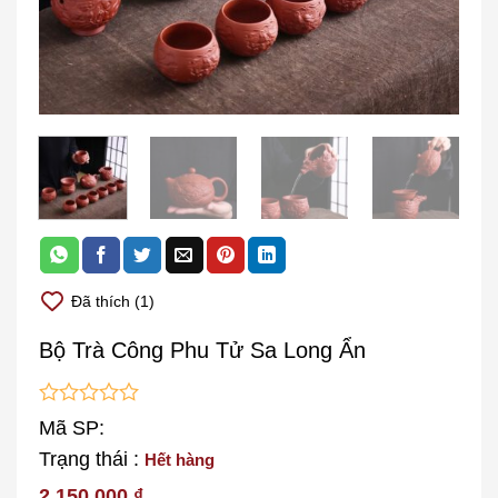
Đã thích (1)
Bộ Trà Công Phu Tử Sa Long Ẩn
0
Mã SP:
out
Trạng thái :
Hết hàng
of
5
2.150.000
₫