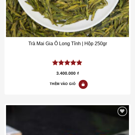
Trà Mai Gia Ô Long Tỉnh | Hộp 250gr
5.00
out of
3.400.000
₫
5
THÊM VÀO GIỎ
Add to wishlist