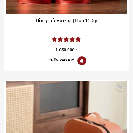
Hồng Trà Vương | Hộp 150gr
5.00
out of
1.650.000
₫
5
THÊM VÀO GIỎ
Add to wishlist