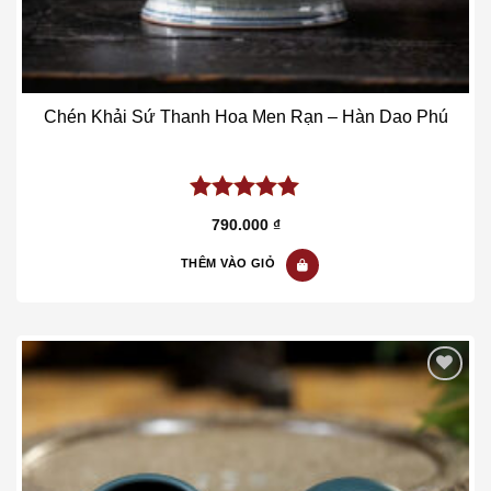
Chén Khải Sứ Thanh Hoa Men Rạn – Hàn Dao Phú
5.00
out of
790.000
₫
5
THÊM VÀO GIỎ
Add to wishlist