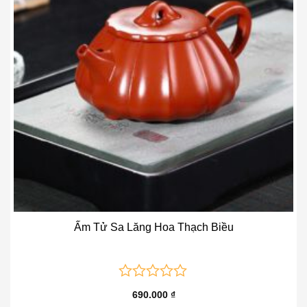
Ấm Tử Sa Lăng Hoa Thạch Biều
0
690.000
₫
out