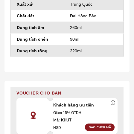
Xuất xứ
Trung Quốc
Chất đất
Đại Hồng Bào
Dung tích ấm
260ml
Dung tích chén
90ml
Dung tích tống
220ml
VOUCHER CHO BẠN
Khách hàng ưu tiên
Giảm 15% GTDH
Mã:
KHUT
Ã
SAO CHÉP MÃ
HSD