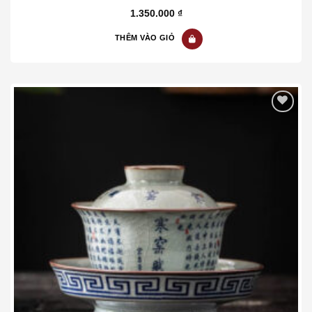
5.00
out of
1.350.000
₫
5
THÊM VÀO GIỎ
Add to wishlist