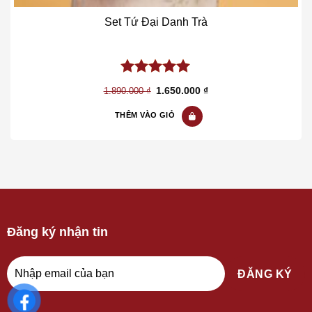
Set Tứ Đại Danh Trà
5.00
out of
Giá
Giá
1.650.000
₫
1.890.000
₫
5
gốc
hiện
là:
tại
THÊM VÀO GIỎ
1.890.000 ₫.
là:
1.650.000 ₫.
Đăng ký nhận tin