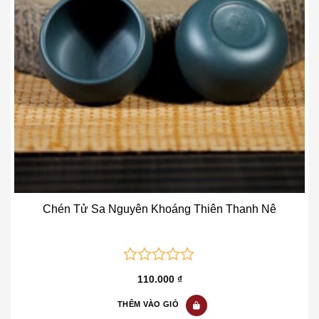
Chén Tử Sa Nguyên Khoáng Thiên Thanh Nê
0
110.000
₫
out
of
THÊM VÀO GIỎ
5