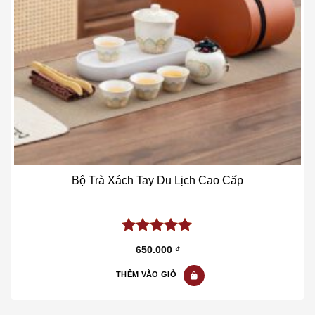
Bộ Trà Xách Tay Du Lịch Cao Cấp
5.00
out of
650.000
₫
5
THÊM VÀO GIỎ