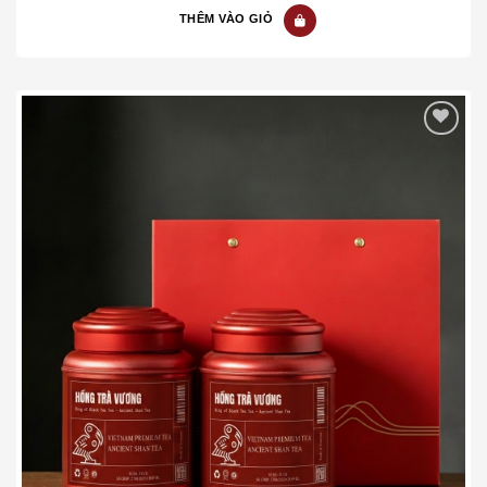
of
THÊM VÀO GIỎ
5
Add to wishlist