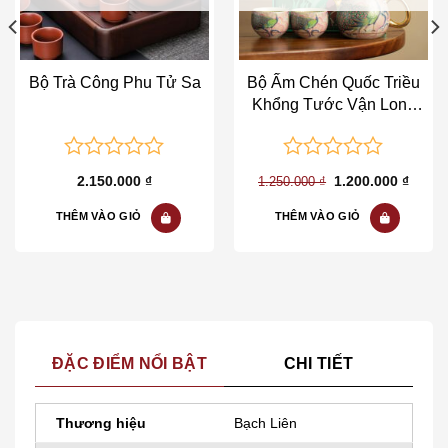
Bộ Trà Công Phu Tử Sa
Bộ Ấm Chén Quốc Triều
Khổng Tước Vận Long
Đán
0
0
Giá
Giá
2.150.000
₫
1.200.000
₫
1.250.000
₫
out
out
gốc
hiện
là:
tại
of
of
THÊM VÀO GIỎ
THÊM VÀO GIỎ
1.250.000 ₫.
là:
1.200.
5
5
ĐẶC ĐIỂM NỔI BẬT
CHI TIẾT
Thương hiệu
Bạch Liên