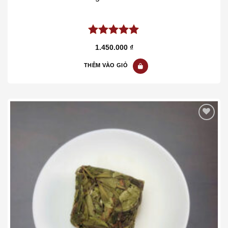
5.00
out of
1.450.000
₫
5
THÊM VÀO GIỎ
Add to wishlist